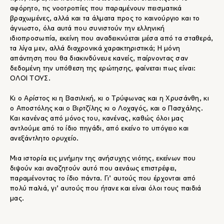
αφόρητο, τις νοοτροπίες που παραμένουν πεισματικά
βραχωμένες, αλλά και τα άλματα προς το καινούργιο και το
άγνωστο, όλα αυτά που συνιστούν την ελληνική
ιδιοπροσωπία, εκείνη που αναδεικνύεται μέσα από τα σταθερά,
τα λίγα μεν, αλλά διαχρονικά χαρακτηριστικά; Η μόνη
απάντηση που θα διακινδύνευε κανείς, παίρνοντας σαν
δεδομένη την υπόθεση της ερώτησης, φαίνεται πως είναι:
ΟΛΟΙ ΤΟΥΣ.
Κι ο Αρίστος κι η Βασιλική, κι ο Τρύφωνας και η Χρυσάνθη, κι
ο Αποστόλης και ο Βιρτζίλης κι ο Λοχαγός, και ο Πασχάλης.
Και κανένας από μόνος του, κανένας, καθώς όλοι μας
αντλούμε από το ίδιο πηγάδι, από εκείνο το υπόγειο και
ανεξάντλητο ορυχείο.
Μια ιστορία εις μνήμην της ανήσυχης νιότης, εκείνων που
διψούν και αναζητούν αυτό που αενάως επιστρέφει,
παραμένοντας το ίδιο πάντα. Γι’ αυτούς που έρχονται από
πολύ παλιά, γι’ αυτούς που ήτανε και είναι όλοι τους παιδιά
μας.