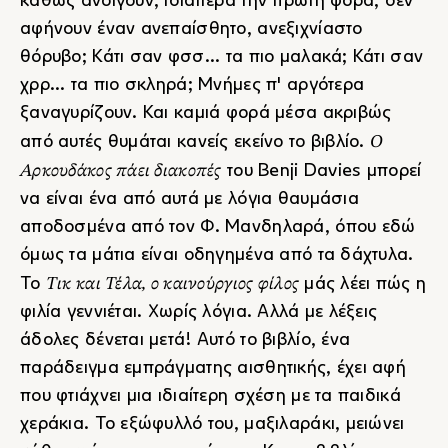
καθώς ανοίγουν, ιδιαίτερα την πρώτη φορά, δεν
αφήνουν έναν ανεπαίσθητο, ανεξιχνίαστο
θόρυβο; Κάτι σαν φσσ... τα πιο μαλακά; Κάτι σαν
χρρ... τα πιο σκληρά; Μνήμες π' αργότερα
ξαναγυρίζουν. Και καμιά φορά μέσα ακριβώς
Ο
από αυτές θυμάται κανείς εκείνο το βιβλίο.
Αρκουδάκος πάει διακοπές
του
Benji Davies
μπορεί
να είναι ένα από αυτά με λόγια θαυμάσια
αποδοσμένα από τον Φ. Μανδηλαρά, όπου εδώ
όμως τα μάτια είναι οδηγημένα από τα δάχτυλα.
Τικ και Τέλα, ο καινούργιος φίλος
Το
μάς λέει πώς η
φιλία γεννιέται. Χωρίς λόγια. Αλλά με λέξεις
άδολες δένεται μετά! Αυτό το βιβλίο, ένα
παράδειγμα εμπράγματης αισθητικής, έχει αφή
που φτιάχνει μια ιδιαίτερη σχέση με τα παιδικά
χεράκια. Το εξώφυλλό του, μαξιλαράκι, μειώνει