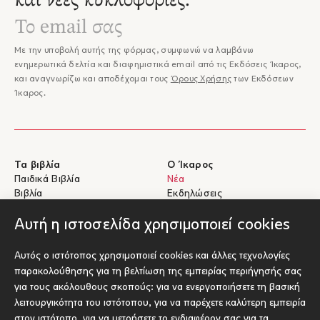
και νέες κυκλοφορίες.
Με την υποβολή αυτής της φόρμας, συμφωνώ να λαμβάνω
ενημερωτικά δελτία και διαφημιστικά email από τις Εκδόσεις Ίκαρος,
και αναγνωρίζω και αποδέχομαι τους
Όρους Χρήσης
των Εκδόσεων
Ίκαρος.
Τα βιβλία
Ο Ίκαρος
Παιδικά Βιβλία
Νέα
Βιβλία
Εκδηλώσεις
eBooks
Συγγραφείς
Αυτή η ιστοσελίδα χρησιμοποιεί cookies
Βοήθεια
Για Συγγραφείς
Αυτός ο ιστότοπος χρησιμοποιεί cookies και άλλες τεχνολογίες
Αποστολές & Επιστροφές
Υποβολή έργου προς έκδοση
παρακολούθησης για τη βελτίωση της εμπειρίας περιήγησής σας
Πληρωμές & Ασφάλεια
για τους ακόλουθους σκοπούς:
για να ενεργοποιήσετε τη βασική
Σχετικά με τα eBooks
λειτουργικότητα του ιστότοπου
,
για να παρέχετε καλύτερη εμπειρία
Επικοινωνία
στον ιστότοπο
,
για να μετρήσετε το ενδιαφέρον σας για τα