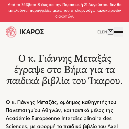
Skip to main content
Από το Σάββατο 8 έως και την Παρασκευή 21 Αυγούστου δεν θα
εκτελούνται παραγγελίες μέσω του e-shop, λόγω καλοκαιρινών
διακοπών.
EL
EN
Δείτε το 
Άνοιγμ
Ο κ. Γιάννης Μεταξάς
έγραψε στο Βήμα για τα
παιδικά βιβλία του Ίκαρου.
Ο κ.
Γιάννης Μεταξάς
, ομότιμος καθηγητής του
Πανεπιστημίου Αθηνών, και τακτικό μέλος της
Académie Européenne Interdisciplinaire des
Sciences, με αφορμή το παιδικό βιβλίο του
Axel