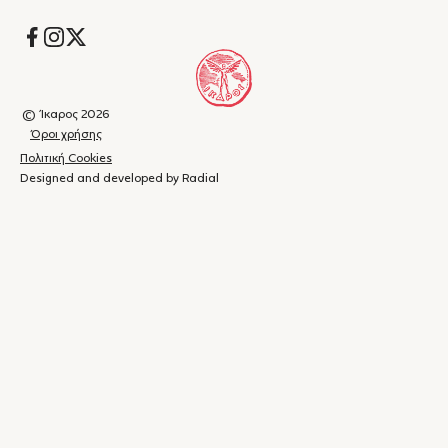
Socials
© Ίκαρος 2026
Όροι χρήσης
Πολιτική Cookies
Designed and developed by Radial
Καλάθι
(
0
)
Κλείσιμο
αγορών
Το
καλάθι
σας