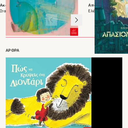
προσχολικών βιβλίων με ήρωα τον Αρκουδάκο. Έχει σπουδάσει animation στο
Ακόμα παιδί
Απασιονάτα 2073
πανεπιστήμιο, και έχει εργαστεί πάνω σε εικονογραφημένα βιβλία, ταινίες μικρού
Σταυρούλα Παγώνα
Ελένη Κατσαμά
μήκους, μουσικά βίντεο, και διαφημίσεις. Τα βιβλία του έχουν εκδοθεί σε
περισσότερες από 35 γλώσσες σε όλο τον κόσμο. Ζει στο Λονδίνο με τη σύζυγό του
1
/
3
Νίνα. Περισσότερα για τον Benji Davies και τα βιβλία του θα βρείτε εδώ.
ΑΡΘΡΑ