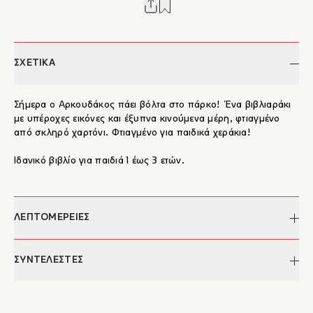
ΣΧΕΤΙΚΑ
Σήμερα ο Αρκουδάκος πάει βόλτα στο πάρκο! Ένα βιβλιαράκι
με υπέροχες εικόνες και έξυπνα κινούμενα μέρη, φτιαγμένο
από σκληρό χαρτόνι. Φτιαγμένο για παιδικά χεράκια!
Ιδανικό βιβλίο για παιδιά 1 έως 3 ετών.
ΛΕΠΤΟΜΕΡΕΙΕΣ
Συγγραφέας:
Benji Davies
ΣΥΝΤΕΛΕΣΤΕΣ
Απόδοση:
Φίλιππος Μανδηλαράς
Σελίδες:
8
Benji Davies
Διαστάσεις:
18 Χ 18
Ο Benji Davies είναι εικονογράφος, συγγραφέας και