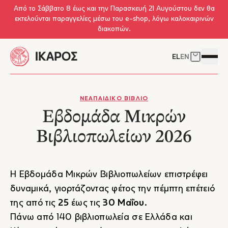
Skip to main content
Από το Σάββατο 8 έως και την Παρασκευή 21 Αυγούστου δεν θα
εκτελούνται παραγγελίες μέσω του e-shop, λόγω καλοκαιρινών
διακοπών.
EL
EN
Δείτε το 
Άνοιγμ
ΝΕΑ
ΠΑΙΔΙΚΟ ΒΙΒΛΙΟ
Εβδομάδα Μικρών
Βιβλιοπωλείων 2026
Η
Εβδομάδα Μικρών Βιβλιοπωλείων
επιστρέφει
δυναμικά, γιορτάζοντας φέτος την πέμπτη επέτειό
της από τις
25
έως τις
30 Μαΐου
.
Πάνω από 140 βιβλιοπωλεία σε Ελλάδα και