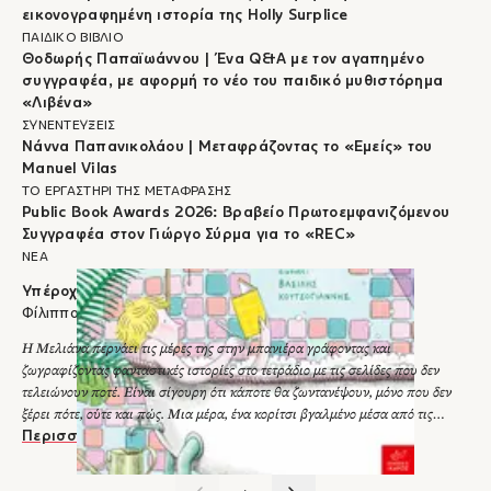
εικονογραφημένη ιστορία της Holly Surplice
ΠΑΙΔΙΚΟ ΒΙΒΛΙΟ
Θοδωρής Παπαϊωάννου | Ένα Q&A με τον αγαπημένο
συγγραφέα, με αφορμή το νέο του παιδικό μυθιστόρημα
«Λιβένα»
ΣΥΝΕΝΤΕΥΞΕΙΣ
Νάννα Παπανικολάου | Μεταφράζοντας το «Εμείς» του
Manuel Vilas
ΤΟ ΕΡΓΑΣΤΗΡΙ ΤΗΣ ΜΕΤΑΦΡΑΣΗΣ
Public Book Awards 2026: Βραβείο Πρωτοεμφανιζόμενου
Συγγραφέα στον Γιώργο Σύρμα για το «REC»
ΝΕΑ
Υπέροχη μπανιέρα μου!
Φίλιππος Μανδηλαράς
Η Μελιάνα περνάει τις μέρες της στην μπανιέρα γράφοντας και
ζωγραφίζοντας φανταστικές ιστορίες στο τετράδιο με τις σελίδες που δεν
τελειώνουν ποτέ. Είναι σίγουρη ότι κάποτε θα ζωντανέψουν, μόνο που δεν
ξέρει πότε, ούτε και πώς. Μια μέρα, ένα κορίτσι βγαλμένο μέσα από τις
ιστορίες της θα την ταξιδέψει εκεί όπου όλα μπορούν να συμβούν. Αρκεί να
Περισσότερα
μαζευτούν πολλοί… Και να το θέλουν. Διακρίσεις του Βασίλη
Κουτσογιάννη για την εικονογράφηση του βιβλίου Υπέροχη μπανιέρα