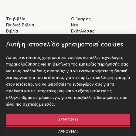
Τα βιβλία
Ο Ίκαρος
Παιδικά Βιβλία
Νέα
Βιβλία
Εκδηλώσεις
eBooks
Συγγραφείς
Αυτή η ιστοσελίδα χρησιμοποιεί cookies
Βοήθεια
Για Συγγραφείς
Αυτός ο ιστότοπος χρησιμοποιεί cookies και άλλες τεχνολογίες
Αποστολές & Επιστροφές
Υποβολή έργου προς έκδοση
παρακολούθησης για τη βελτίωση της εμπειρίας περιήγησής σας
Πληρωμές & Ασφάλεια
για τους ακόλουθους σκοπούς:
για να ενεργοποιήσετε τη βασική
Σχετικά με τα eBooks
λειτουργικότητα του ιστότοπου
,
για να παρέχετε καλύτερη εμπειρία
Επικοινωνία
στον ιστότοπο
,
για να μετρήσετε το ενδιαφέρον σας για τα
προϊόντα και τις υπηρεσίες μας και να εξατομικεύσετε τις
Socials
αλληλεπιδράσεις μάρκετινγκ
,
για να προβάλλετε διαφημίσεις που
είναι πιο σχετικές με εσάς
.
ΣΥΜΦΩΝΏ
© Ίκαρος 2026
Όροι χρήσης
ΑΡΝΟΎΜΑΙ