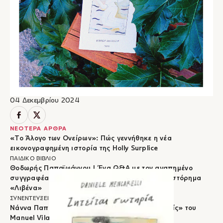
04 Δεκεμβρίου 2024
ΝΕΟΤΕΡΑ ΑΡΘΡΑ
«Το Άλογο των Ονείρων»: Πώς γεννήθηκε η νέα
εικονογραφημένη ιστορία της Holly Surplice
ΠΑΙΔΙΚΟ ΒΙΒΛΙΟ
Θοδωρής Παπαϊωάννου | Ένα Q&A με τον αγαπημένο
συγγραφέα, με αφορμή το νέο του παιδικό μυθιστόρημα
«Λιβένα»
ΣΥΝΕΝΤΕΥΞΕΙΣ
Νάννα Παπανικολάου | Μεταφράζοντας το «Εμείς» του
Manuel Vilas