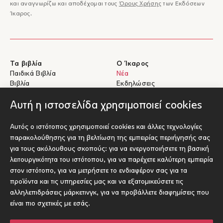
και αναγνωρίζω και αποδέχομαι τους
Όρους Χρήσης
των Εκδόσεων
Ίκαρος.
Τα βιβλία
Ο Ίκαρος
Παιδικά Βιβλία
Νέα
Βιβλία
Εκδηλώσεις
eBooks
Συγγραφείς
Αυτή η ιστοσελίδα χρησιμοποιεί cookies
Βοήθεια
Για Συγγραφείς
Αυτός ο ιστότοπος χρησιμοποιεί cookies και άλλες τεχνολογίες
Αποστολές & Επιστροφές
Υποβολή έργου προς έκδοση
παρακολούθησης για τη βελτίωση της εμπειρίας περιήγησής σας
Πληρωμές & Ασφάλεια
για τους ακόλουθους σκοπούς:
για να ενεργοποιήσετε τη βασική
Σχετικά με τα eBooks
λειτουργικότητα του ιστότοπου
,
για να παρέχετε καλύτερη εμπειρία
Επικοινωνία
στον ιστότοπο
,
για να μετρήσετε το ενδιαφέρον σας για τα
προϊόντα και τις υπηρεσίες μας και να εξατομικεύσετε τις
αλληλεπιδράσεις μάρκετινγκ
,
για να προβάλλετε διαφημίσεις που
Socials
είναι πιο σχετικές με εσάς
.