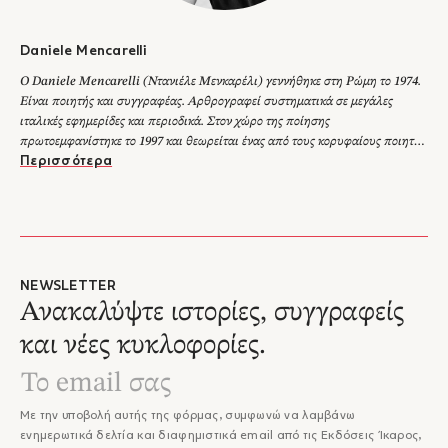
μετάφραση του βιβλίου.
Daniele Mencarelli
Ο Daniele Mencarelli (Ντανιέλε Μενκαρέλι) γεννήθηκε στη Ρώμη το 1974.
Είναι ποιητής και συγγραφέας. Αρθρογραφεί συστηματικά σε μεγάλες
ιταλικές εφημερίδες και περιοδικά. Στον χώρο της ποίησης
πρωτοεμφανίστηκε το 1997 και θεωρείται ένας από τους κορυφαίους ποιητές
της γενιάς του. Το 2018 κυκλοφόρησε το πρώτο του μυθιστόρημα La casa
Περισσότερα
degli sguardi (βραβείο Volponi, βραβείο Severino Cesari, βραβείο John
Fante πρωτοεμφανιζόμενου συγγραφέα), το οποίο γνώρισε μεγάλη επιτυχία
στην Ιταλία και πρόσφατα γυρίστηκε σε ταινία. Ακολούθησε το 2019 η
ανθολογία ποιημάτων Tempo circolare, ενώ το 2020 εκδόθηκε το
πολυσυζητημένο Ζητείται σωτηρία (βραβείο Strega Giovani 2020), το οποίο
πρόκειται να μεταφραστεί σε 15 χώρες. Το 2021 κυκλοφόρησε το Sempre
NEWSLETTER
tornare (βραβείο Flaiano), με το οποίο ολοκληρώθηκε η άτυπη
Ανακαλύψτε ιστορίες, συγγραφείς
αυτοβιογραφική τριλογία του. Το 2023 και το 2024 εκδόθηκαν αντίστοιχα τα
και νέες κυκλοφορίες.
μυθιστορήματά του Fame d’aria και Brucia l’origine.
Με την υποβολή αυτής της φόρμας, συμφωνώ να λαμβάνω
ενημερωτικά δελτία και διαφημιστικά email από τις Εκδόσεις Ίκαρος,