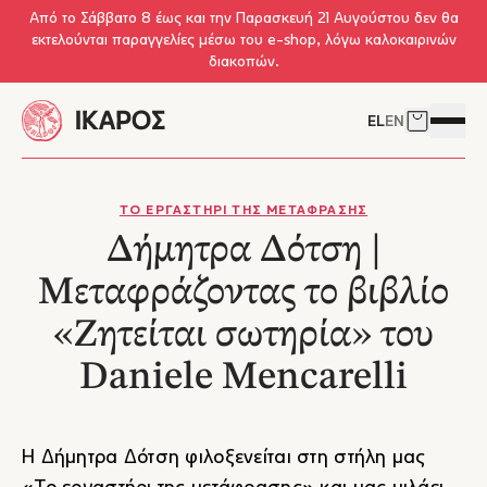
Skip to main content
Από το Σάββατο 8 έως και την Παρασκευή 21 Αυγούστου δεν θα
εκτελούνται παραγγελίες μέσω του e-shop, λόγω καλοκαιρινών
διακοπών.
EL
EN
Δείτε το 
Άνοιγμ
ΤΟ ΕΡΓΑΣΤΗΡΙ ΤΗΣ ΜΕΤΑΦΡΑΣΗΣ
Δήμητρα Δότση |
Μεταφράζοντας το βιβλίο
«Ζητείται σωτηρία» του
Daniele Mencarelli
Η Δήμητρα Δότση φιλοξενείται στη στήλη μας