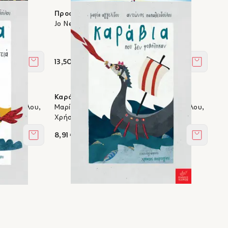
να
Προορισμός: Πλανήτης Γη
μο της
Jo Nelson, Tom Clohosy Cole
13,50 €
Στο καλάθι
Στο καλά
τιά
Καράβια που δεν φοβήθηκαν
αθεοδούλου,
Μαρία Αγγελίδου, Αντώνης Παπαθεοδούλου,
Χρήστος Κούρτογλου
8,91 €
Στο καλάθι
Στο καλά