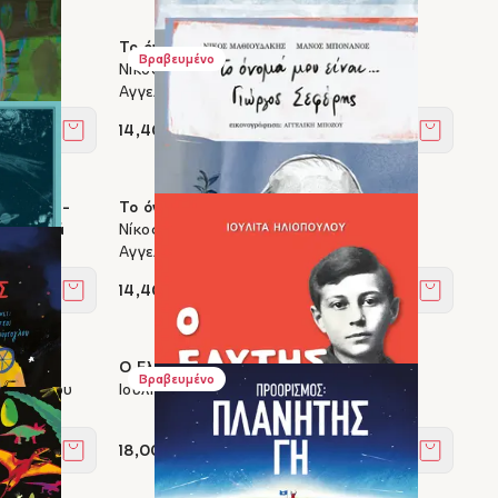
ρούζος
Το όνομά μου είναι... Κική Δημουλά
Βραβευμένο
νάνος,
Νίκος Μαθιουδάκης, Μάνος Μπονάνος,
Αγγελική Μπόζου
14,40 €
Στο καλάθι
Στο καλά
σύστημα -
Το όνομά μου είναι... Γιώργος Σεφέρης
από αυτά
Νίκος Μαθιουδάκης, Μάνος Μπονάνος,
Αγγελική Μπόζου
14,40 €
Στο καλάθι
Στο καλά
Ο Ελύτης για παιδιά
Βραβευμένο
ούρτογλου
Ιουλίτα Ηλιοπούλου
18,00 €
Στο καλάθι
Στο καλά