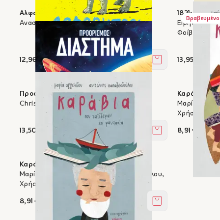
Αλφαβητάρι δεινοσαύρων
1821: ερωτήσ
Βραβευμένο
Αναστασία Μπαλάσκα, Stilos
Ειρήνη Βοκο
Φοίβος Χαλκ
12,96 €
13,95 €
Στο καλάθι
Προορισμός: Διάστημα
Καράβια που
Christoph Englert, Tom Clohosy Cole
Μαρία Αγγελ
Χρήστος Κού
13,50 €
8,91 €
Στο καλάθι
Καράβια που ταξίδεψαν τη φαντασία
Μαρία Αγγελίδου, Αντώνης Παπαθεοδούλου,
Χρήστος Κούρτογλου
8,91 €
Στο καλάθι