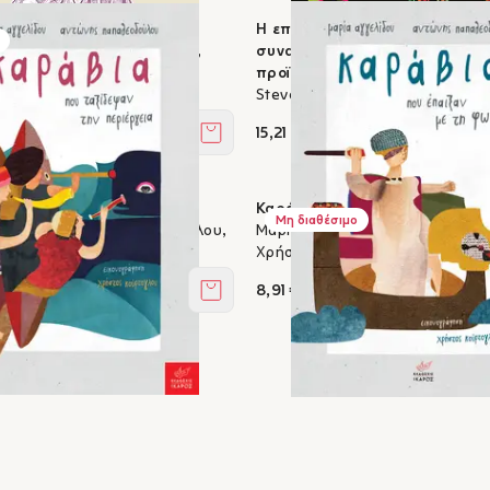
εις μόνο!
Η εποχή των δεινοσαύρων - Έ
τοπούλου, Μαρία Αγγελίδου,
συναρπαστικό ταξίδι στον κόσ
ιόπουλος
προϊστορίας
Steve Brusatte, Daniel Chester
15,21 €
Στο καλάθι
 ταξίδεψαν την περιέργεια
Καράβια που έπαιξαν με τη φω
Μη διαθέσιμο
ίδου, Αντώνης Παπαθεοδούλου,
Μαρία Αγγελίδου, Αντώνης Παπ
ρτογλου
Χρήστος Κούρτογλου
8,91 €
Στο καλάθι