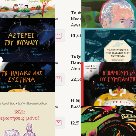
νθρωποι
Το όνομά μου είναι... Νίκος Κα
ουδάκη, Χρήστος Κούρτογλου
Νίκος Μαθιουδάκης, Μάνος Μπο
Αγγελική Μπόζου
14,40 €
Στο καλάθι
 ουρανού
Ταξιδεύοντας στο ηλιακό μας 
ουδάκη, Χρήστος Κούρτογλου
Πλανήτες, φεγγάρια και πέρα 
Aina Bestard
22,50 €
Στο καλάθι
ας σύστημα
Η δημιουργία του σύμπαντος
ουδάκη, Χρήστος Κούρτογλου
Κάλλια Σπανουδάκη, Χρήστος Κ
12,51 €
Στο καλάθι