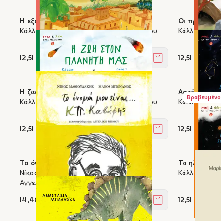
Η εξέλιξη του ανθρώπου
Οι πρώτοι ά
Κάλλια Σπανουδάκη, Χρήστος Κούρτογλου
Κάλλια Σπαν
12,51 €
12,51 €
Στο καλάθι
Η ζωή στον πλανήτη μας
Αστέρες του
Βραβευμένο
Κάλλια Σπανουδάκη, Χρήστος Κούρτογλου
Κάλλια Σπαν
12,51 €
12,51 €
Στο καλάθι
Το όνομά μου είναι... Κ.Π. Καβάφης
Το ηλιακό μ
Νίκος Μαθιουδάκης, Μάνος Μπονάνος,
Κάλλια Σπαν
Αγγελική Μπόζου
14,40 €
12,51 €
Στο καλάθι