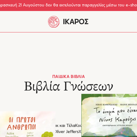
αρασκευή 21 Αυγούστου δεν θα εκτελούνται παραγγελίες μέσω του e-sh
ΠΑΙΔΙΚΆ ΒΙΒΛΊΑ
Βιβλία Γνώσεων
ο όνομά μου είναι...
Σκάνταρ
Τικ και Τέλα
Κούκου-τσα
Ο Νόι και η φάλαινα
λος και Αρκούδα
Νιαρ Νουάρ
Oliver Jeffers
Χριστουγεννιάτικα
Μαξ & Λόη, 