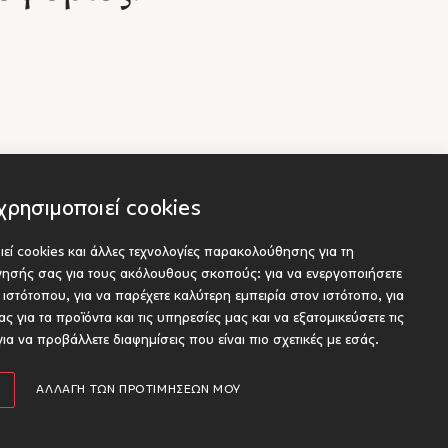
χρησιμοποιεί cookies
εί cookies και άλλες τεχνολογίες παρακολούθησης για τη
Socials
είς
ήγησής σας για τους ακόλουθους σκοπούς:
για να ενεργοποιήσετε
ου προς έκδοση
υ ιστότοπου
,
για να παρέχετε καλύτερη εμπειρία στον ιστότοπο
,
για
ς για τα προϊόντα και τις υπηρεσίες μας και να εξατομικεύσετε τις
για να προβάλλετε διαφημίσεις που είναι πιο σχετικές με εσάς
.
Designed and developed by Radial
ΑΛΛΑΓΉ ΤΩΝ ΠΡΟΤΙΜΉΣΕΏΝ ΜΟΥ