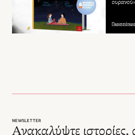
ουρανού»
Σπανουδά
Κούρτογ
Κάλλι
Περισσότερ
Η Κάλλι
Παιδαγω
Εργάστη
επικοιν
αντικεί
ολιστικ
κόσμου 
τους αξί
Η δημι
Κάλλια
Κούρτο
NEWSLETTER
Ανακαλύψτε ιστορίες, 