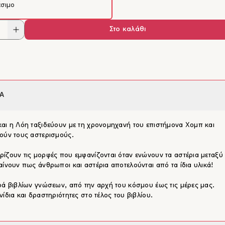
έσιμο
στην Αθήνα. Σπούδασε στο Π
Προσχολικής Εκπαίδευσης το
Στο καλάθι
Θεσσαλίας. Εργάστηκε ως νηπ
ιδιωτικό τομέα, όπου έμαθε τον
Περισσότερα
επικοινωνούν τα παιδιά, και συ
παρακολουθεί σεμινάρια και η
αντικείμενο την εκπαίδευση, έ
στόχο να συνεισφέρει στην ολ
παιδιών. Προσδοκία της είναι 
Α
του κόσμου των παιδιών και μέ
της να δημιουργεί έναν κόσμο π
αι η Λόη ταξιδεύουν με τη χρονομηχανή του επιστήμονα Χομπ και
ούν τους αστερισμούς.
ίζουν τις μορφές που εμφανίζονται όταν ενώνουν τα αστέρια μεταξύ
αίνουν πως άνθρωποι και αστέρια αποτελούνται από τα ίδια υλικά!
ρά βιβλίων γνώσεων, από την αρχή του κόσμου έως τις μέρες μας.
νίδια και δραστηριότητες στο τέλος του βιβλίου.