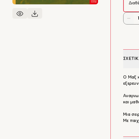
Διαθ
ΣΧΕΤΙΚ
Ο Μαξ κ
εξερευν
Αναγνωρ
και μαθ
Μια σει
Με παιχ