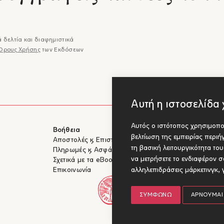
 δελτία και διαφημιστικά
Όρους Χρήσης
των Εκδόσεων
Αυτή η ιστοσελίδα 
Αυτός ο ιστότοπος χρησιμοποι
Βοήθεια
Για Συγγραφ
βελτίωση της εμπειρίας περι
Αποστολές & Επιστροφές
Υποβολή έργ
τη βασική λειτουργικότητα το
Πληρωμές & Ασφάλεια
να μετρήσετε το ενδιαφέρον σα
Σχετικά με τα eBooks
αλληλεπιδράσεις μάρκετινγκ
,
Επικοινωνία
ΣΥΜΦΩΝΏ
ΑΡΝΟΎΜΑΙ