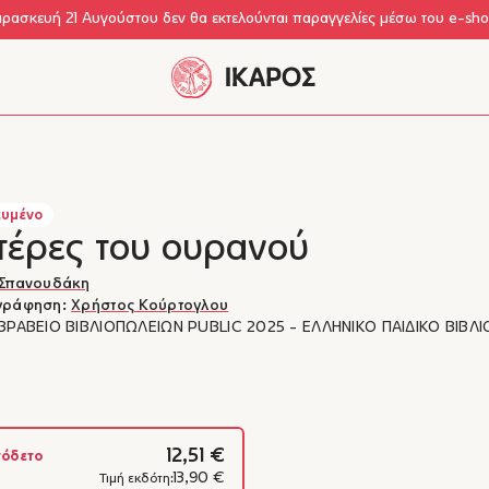
αρασκευή 21 Αυγούστου δεν θα εκτελούνται παραγγελίες μέσω του e-sh
υμένο
τέρες του ουρανού
 Σπανουδάκη
γράφηση:
Χρήστος Κούρτογλου
 ΒΡΑΒΕΙΟ ΒΙΒΛΙΟΠΩΛΕΙΩΝ PUBLIC 2025 - ΕΛΛΗΝΙΚΟ ΠΑΙΔΙΚΟ ΒΙΒΛΙ
12,51 €
Κάλλια Σπανουδάκη
όδετο
13,90 €
Τιμή εκδότη:
Η Κάλλια Σπανουδάκη γεννήθ