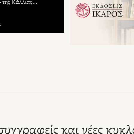
 της Κάλλιας
κη και του Χρήστου
1
/
7
λου!
α Σπανουδάκη
α
α Σπανουδάκη γεννήθηκε και μεγάλωσε στην Αθήνα. Σπούδασε στο
γικό Τμήμα Προσχολικής Εκπαίδευσης του Πανεπιστήμιου Θεσσαλία
κε ως νηπιαγωγός στον ιδιωτικό τομέα, όπου έμαθε τον τρόπο με το
ωνούν τα παιδιά, και συνεχίζει να παρακολουθεί σεμινάρια και ημερίδε
μενο την εκπαίδευση, έχοντας ως μοναδικό στόχο να συνεισφέρει στην
ή ανάπτυξη των παιδιών. Προσδοκία της είναι να αποτελεί κομμάτι του
των παιδιών και μέσα από τις ιστορίες της να δημιουργεί έναν κόσμ
ζει.
ουργία του σύμπαντος
Το ηλιακό μας σύστημα
Αστέρ
 Σπανουδάκη, Χρήστος
Κάλλια Σπανουδάκη, Χρήστος
Κάλλια
γλου
Κούρτογλου
Κούρτ
1
/
5
συγγραφείς και νέες κυκλ