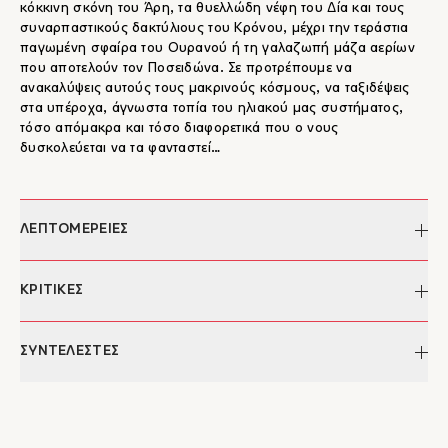
κόκκινη σκόνη του Άρη, τα θυελλώδη νέφη του Δία και τους
συναρπαστικούς δακτύλιους του Κρόνου, μέχρι την τεράστια
παγωμένη σφαίρα του Ουρανού ή τη γαλαζωπή μάζα αερίων
που αποτελούν τον Ποσειδώνα. Σε προτρέπουμε να
ανακαλύψεις αυτούς τους μακρινούς κόσμους, να ταξιδέψεις
στα υπέροχα, άγνωστα τοπία του ηλιακού μας συστήματος,
τόσο απόμακρα και τόσο διαφορετικά που ο νους
δυσκολεύεται να τα φανταστεί…
ΛΕΠΤΟΜΕΡΕΙΕΣ
Συγγραφέας:
Aina Bestard
ΚΡΙΤΙΚΕΣ
Επιμέλεια:
Μάνος Μπονάνος
Μετάφραση:
Ιφιγένεια Ντούμη
"Με δεκαεφτά κεφάλαια που μιλούν για την αρχή του
ΣΥΝΤΕΛΕΣΤΕΣ
Ημερομηνία έκδοσης:
13/11/2023
Σύμπαντος, τους πλανήτες και τις τροχιές τους, τη ζώνη των
Σελίδες:
76
αστεροειδών και τους νάνους-πλανήτες, με εικόνες-αναφορά
Διαστάσεις:
33,5 x 24,5 εκ.
Aina Bestard
στα σχέδια και τα χαρακτικά της επιστημονικής
ISBN:
978-960-572-604-1
H Aina Bestard είναι Ισπανίδα εικονογράφος και σχεδιάστρια
εικονογράφησης του 19ου αιώνα, μαθαίνουμε αλλά και
Έκδοση:
2023
υφασμάτων. Ως παιδί, ο παππούς της τη μύησε στον κόσμο