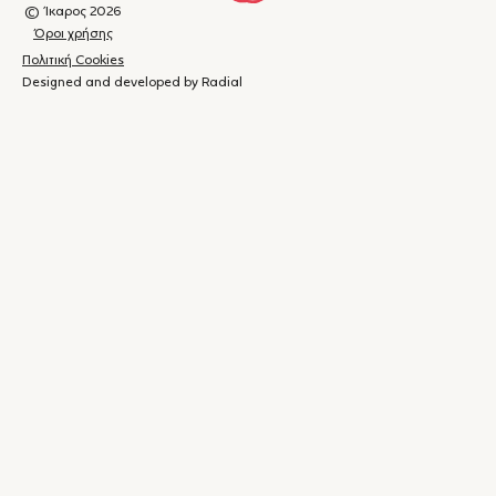
© Ίκαρος 2026
Όροι χρήσης
Πολιτική Cookies
Designed and developed by Radial
Καλάθι
(
0
)
Κλείσιμο
αγορών
Το
καλάθι
σας
είναι
άδειο.
Ξεκινήστε τις
αγορές