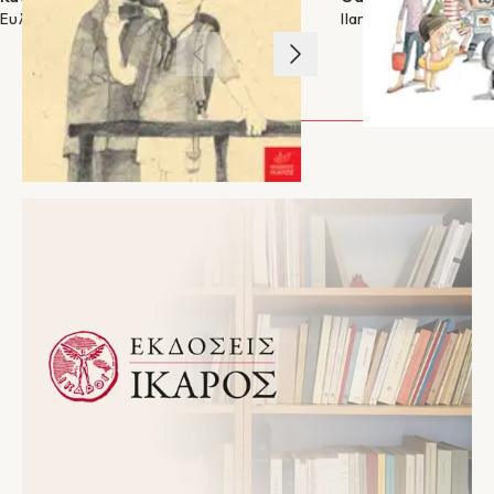
Ευλαμπία Τσιρέλη
Ilan Brenman
1
/
3
ΑΡΘΡΑ