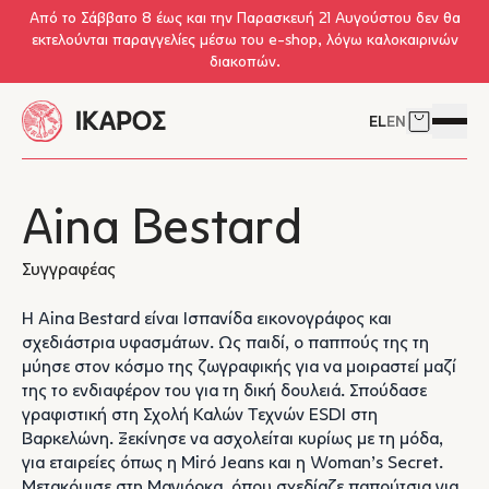
Skip to main content
Από το Σάββατο 8 έως και την Παρασκευή 21 Αυγούστου δεν θα
εκτελούνται παραγγελίες μέσω του e-shop, λόγω καλοκαιρινών
διακοπών.
EL
EN
Δείτε το 
Άνοιγμ
Aina Bestard
Συγγραφέας
H Aina Bestard είναι Ισπανίδα εικονογράφος και
σχεδιάστρια υφασμάτων. Ως παιδί, ο παππούς της τη
μύησε στον κόσμο της ζωγραφικής για να μοιραστεί μαζί
της το ενδιαφέρον του για τη δική δουλειά. Σπούδασε
γραφιστική στη Σχολή Καλών Τεχνών ESDI στη
Βαρκελώνη. Ξεκίνησε να ασχολείται κυρίως με τη μόδα,
για εταιρείες όπως η Miró Jeans και η Woman’s Secret.
Μετακόμισε στη Μαγιόρκα, όπου σχεδίαζε παπούτσια για