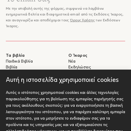
Με την υποβολή αυτής της φόρμας, συμφωνώ να λαμβάνω
ενημερωτικά δελτία και διαφημιστικά email από τις Εκδόσεις Ίκαρος,
και αναγνωρίζω και αποδέχομαι τους
Όρους Χρήσης
των Εκδόσεων
Ίκαρος.
Τα βιβλία
Ο Ίκαρος
Παιδικά Βιβλία
Νέα
Βιβλία
Εκδηλώσεις
eBooks
Συγγραφείς
Αυτή η ιστοσελίδα χρησιμοποιεί cookies
Βοήθεια
Για Συγγραφείς
Αυτός ο ιστότοπος χρησιμοποιεί cookies και άλλες τεχνολογίες
Αποστολές & Επιστροφές
Υποβολή έργου προς έκδοση
παρακολούθησης για τη βελτίωση της εμπειρίας περιήγησής σας
Πληρωμές & Ασφάλεια
για τους ακόλουθους σκοπούς:
για να ενεργοποιήσετε τη βασική
Σχετικά με τα eBooks
λειτουργικότητα του ιστότοπου
,
για να παρέχετε καλύτερη εμπειρία
Επικοινωνία
στον ιστότοπο
,
για να μετρήσετε το ενδιαφέρον σας για τα
προϊόντα και τις υπηρεσίες μας και να εξατομικεύσετε τις