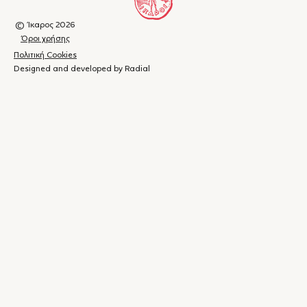
© Ίκαρος 2026
Όροι χρήσης
Πολιτική Cookies
Designed and developed by Radial
Καλάθι
(
0
)
Κλείσιμο
αγορών
Το
καλάθι
σας
είναι
άδειο.