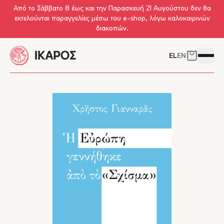
Skip to main content
Από το Σάββατο 8 έως και την Παρασκευή 21 Αυγούστου δεν θα
εκτελούνται παραγγελίες μέσω του e-shop, λόγω καλοκαιρινών
διακοπών.
EL
EN
Δείτε το 
Άνοιγμ