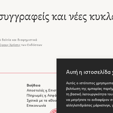
άσεις στην αλλοτρίωση
Καταφύγιο Ιδεών
Προτάσ
ς Γιανναράς
Χρήστος Γιανναράς
Οντολο
συγγραφείς και νέες κυκλ
Χρήστο
1
/
7
 δελτία και διαφημιστικά
Όρους Χρήσης
των Εκδόσεων
Αυτή η ιστοσελίδα 
Αυτός ο ιστότοπος χρησιμοποι
Βοήθεια
Για Συγγραφ
βελτίωση της εμπειρίας περι
Αποστολές & Επιστροφές
Υποβολή έργ
τη βασική λειτουργικότητα το
Πληρωμές & Ασφάλεια
να μετρήσετε το ενδιαφέρον σα
Σχετικά με τα eBooks
αλληλεπιδράσεις μάρκετινγκ
,
Επικοινωνία