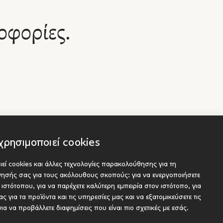
εις Κριτικής
Πολιτιστική Διπλωματία
Σχεδί
γίας
Χρήστος Γιανναράς
Φιλοσ
οφορίες.
ς Γιανναράς
Χρήστ
χρησιμοποιεί cookies
εί cookies και άλλες τεχνολογίες παρακολούθησης για τη
Socials
είς
ήγησής σας για τους ακόλουθους σκοπούς:
για να ενεργοποιήσετε
ου προς έκδοση
υ ιστότοπου
,
για να παρέχετε καλύτερη εμπειρία στον ιστότοπο
,
για
ς για τα προϊόντα και τις υπηρεσίες μας και να εξατομικεύσετε τις
για να προβάλλετε διαφημίσεις που είναι πιο σχετικές με εσάς
.