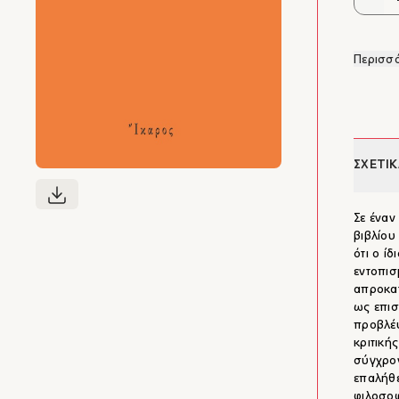
Περισσό
ΣΧΕΤΙΚ
Σε έναν
βιβλίου
ότι ο ί
εντοπισ
απροκατ
ως επισ
προβλέψ
κριτική
σύγχρον
επαλήθε
φιλοσοφ