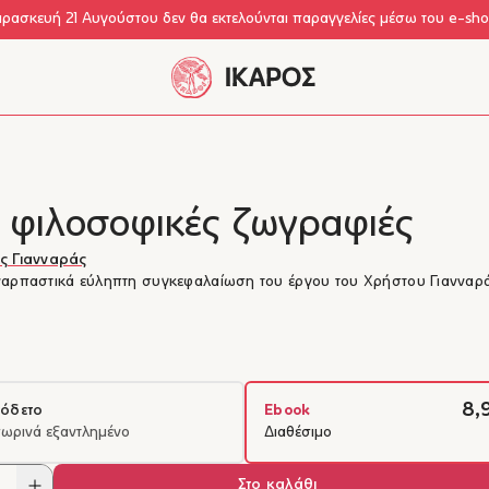
αρασκευή 21 Αυγούστου δεν θα εκτελούνται παραγγελίες μέσω του e-sh
ι φιλοσοφικές ζωγραφιές
ς Γιανναράς
αρπαστικά εύληπτη συγκεφαλαίωση του έργου του Χρήστου Γιανναρ
8,
όδετο
Ebook
ωρινά εξαντλημένο
Διαθέσιμο
Στο καλάθι