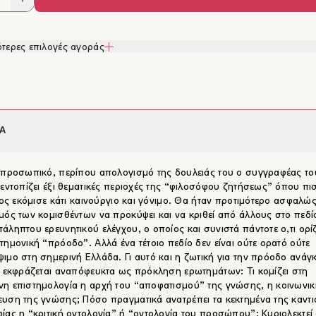
τερες επιλογές αγοράς
Α
 προσωπικό, περίπου απολογισμό της δουλειάς του ο συγγραφέας το
 εντοπίζει έξι θεματικές περιοχές της “φιλοσόφου ζητήσεως” όπου πισ
διος εκόμισε κάτι καινούργιο και γόνιμο. Θα ήταν προτιμότερο ασφαλώ
μός των κομισθέντων να προκύψει και να κριθεί από άλλους στο πεδί
άληπτου ερευνητικού ελέγχου, ο οποίος και συνιστά πάντοτε ο,τι ορί
τημονική “πρόοδο”. Αλλά ένα τέτοιο πεδίο δεν είναι ούτε ορατό ούτε
ιμο στη σημερινή Ελλάδα. Γι αυτό και η ζωτική για την πρόοδο ανάγ
ς εκφράζεται αναπόφευκτα ως πρόκληση ερωτημάτων: Τι κομίζει στη
η επιστημολογία η αρχή του “αποφατισμού” της γνώσης, η κοινωνικ
υση της γνώσης; Πόσο πραγματικά ανατρέπει τα κεκτημένα της καντι
ίας η “κριτική οντολογία” ή “οντολογία του προσώπου”; Κυριολεκτεί