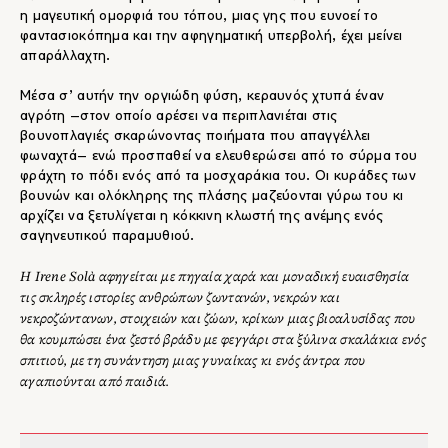
η μαγευτική ομορφιά του τόπου, μιας γης που ευνοεί το
φαντασιοκόπημα και την αφηγηματική υπερβολή, έχει μείνει
απαράλλαχτη.
Μέσα σ’ αυτήν την οργιώδη φύση, κεραυνός χτυπά έναν
αγρότη –στον οποίο αρέσει να περιπλανιέται στις
βουνοπλαγιές σκαρώνοντας ποιήματα που απαγγέλλει
φωναχτά– ενώ προσπαθεί να ελευθερώσει από το σύρμα του
φράχτη το πόδι ενός από τα μοσχαράκια του. Οι κυράδες των
βουνών και ολόκληρης της πλάσης μαζεύονται γύρω του κι
αρχίζει να ξετυλίγεται η κόκκινη κλωστή της ανέμης ενός
σαγηνευτικού παραμυθιού.
Η Irene Solà αφηγείται με πηγαία χαρά και μοναδική ευαισθησία
τις σκληρές ιστορίες ανθρώπων ζωντανών, νεκρών και
νεκροζώντανων, στοιχειών και ζώων, κρίκων μιας βιοαλυσίδας που
θα κουμπώσει ένα ζεστό βράδυ με φεγγάρι στα ξύλινα σκαλάκια ενός
σπιτιού, με τη συνάντηση μιας γυναίκας κι ενός άντρα που
αγαπιούνται από παιδιά.