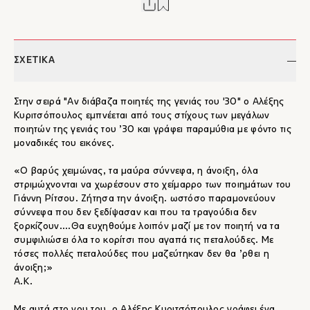
ΣΧΕΤΙΚΑ
Στην σειρά "Αν διάβαζα ποιητές της γενιάς του '30" o Αλέξης
Κυριτσόπουλος εμπνέεται από τους στίχους των μεγάλων
ποιητών της γενιάς του ’30 και γράφει παραμύθια με φόντο τις
μοναδικές του εικόνες.
«Ο βαρύς χειμώνας, τα μαύρα σύννεφα, η άνοιξη, όλα
στριμώχνονται να χωρέσουν στο χείμαρρο των ποιημάτων του
Γιάννη Ρίτσου. Ζήτησα την άνοιξη. ωστόσο παραμονεύουν
σύννεφα που δεν ξεδίψασαν και που τα τραγούδια δεν
ξορκίζουν....Θα ευχηθούμε λοιπόν μαζί με τον ποιητή να τα
συμφιλιώσει όλα το κορίτσι που αγαπά τις πεταλούδες. Με
τόσες πολλές πεταλούδες που μαζεύτηκαν δεν θα ’ρθει η
άνοιξη;»
Α.Κ.
Με αυτά στο νου του, ο Αλέξης Κυριτσόπουλος γράφει ένα