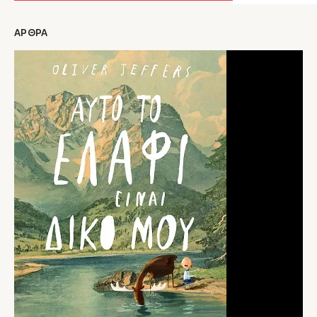
Συνεργάζεται με την καθηγήτρια Βάσω Τοκατλίδου (τμήμα Εφαρμοσμένης
Γλωσσολογίας του ΑΠΘ) για το graphic concept και την εικονογράφηση γαλλικών
ΑΡΘΡΑ
εκπαιδευτικών βιβλίων.