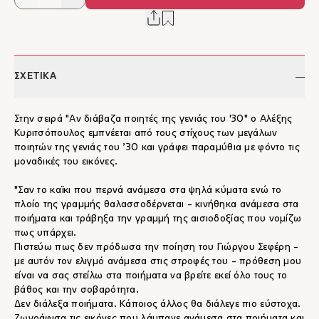
ΣΧΕΤΙΚΑ
Στην σειρά "Αν διάβαζα ποιητές της γενιάς του '30" o Αλέξης
Κυριτσόπουλος εμπνέεται από τους στίχους των μεγάλων
ποιητών της γενιάς του ’30 και γράφει παραμύθια με φόντο τις
μοναδικές του εικόνες.
"Σαν το καϊκι που περνά ανάμεσα στα ψηλά κύματα ενώ το
πλοίο της γραμμής θαλασσοδέρνεται - κινήθηκα ανάμεσα στα
ποιήματα και τράβηξα την γραμμή της αισιοδοξίας που νομίζω
πως υπάρχει.
Πιστεύω πως δεν πρόδωσα την ποίηση του Γιώργου Σεφέρη -
με αυτόν τον ελιγμό ανάμεσα στις στροφές του - πρόθεση μου
είναι να σας στείλω στα ποιήματα να βρείτε εκεί όλο τους το
βάθος και την σοβαρότητα.
Δεν διάλεξα ποιήματα. Κάποιος άλλος θα διάλεγε πιο εύστοχα.
Ζωγράφισα τις εικόνες που λάμπανε ανάμεσα στα ποιήματα και