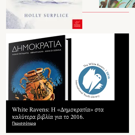
Έχει επίσης ζωγραφίσει Τα παράλογα του Μάνου Χατζιδάκι. Ζωγραφίζει για το
Μέγαρο Μουσικής Αθηνών (Ο Πέτρος κι ο λύκος, Σαββόραμα, Λυσιστράτη).
Συνεργάζεται με την καθηγήτρια Βάσω Τοκατλίδου (τμήμα Εφαρμοσμένης
Γλωσσολογίας του ΑΠΘ) για το graphic concept και την εικονογράφηση γαλλικών
ΑΡΘΡΑ
εκπαιδευτικών βιβλίων.
White Ravens: Η «Δημοκρατία» στα
καλύτερα βιβλία για το 2016.
Περισσότερα