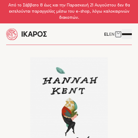
Skip to main content
Από το Σάββατο 8 έως και την Παρασκευή 21 Αυγούστου δεν θα
εκτελούνται παραγγελίες μέσω του e-shop, λόγω καλοκαιρινών
διακοπών.
EL
EN
Δείτε το 
Άνοιγμ