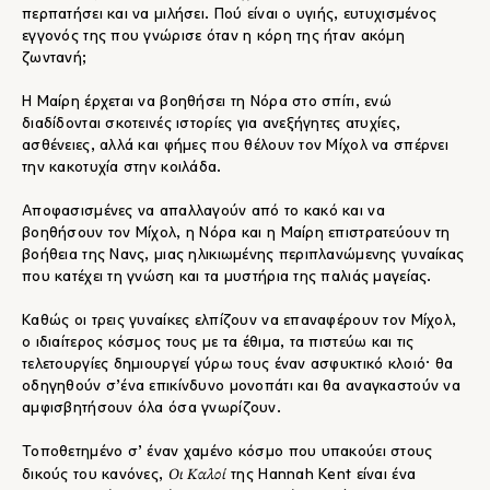
περπατήσει και να μιλήσει. Πού είναι ο υγιής, ευτυχισμένος
εγγονός της που γνώρισε όταν η κόρη της ήταν ακόμη
ζωντανή;
Η Μαίρη έρχεται να βοηθήσει τη Νόρα στο σπίτι, ενώ
διαδίδονται σκοτεινές ιστορίες για ανεξήγητες ατυχίες,
ασθένειες, αλλά και φήμες που θέλουν τον Μίχολ να σπέρνει
την κακοτυχία στην κοιλάδα.
Αποφασισμένες να απαλλαγούν από το κακό και να
βοηθήσουν τον Μίχολ, η Νόρα και η Μαίρη επιστρατεύουν τη
βοήθεια της Νανς, μιας ηλικιωμένης περιπλανώμενης γυναίκας
που κατέχει τη γνώση και τα μυστήρια της παλιάς μαγείας.
Καθώς οι τρεις γυναίκες ελπίζουν να επαναφέρουν τον Μίχολ,
ο ιδιαίτερος κόσμος τους με τα έθιμα, τα πιστεύω και τις
τελετουργίες δημιουργεί γύρω τους έναν ασφυκτικό κλοιό· θα
οδηγηθούν σ’ένα επικίνδυνο μονοπάτι και θα αναγκαστούν να
αμφισβητήσουν όλα όσα γνωρίζουν.
Τοποθετημένο σ’ έναν χαμένο κόσμο που υπακούει στους
Οι Καλοί
δικούς του κανόνες,
της Hannah Kent είναι ένα