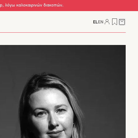
op, λόγω καλοκαιρινών διακοπών.
EL
EN
Δείτε τ