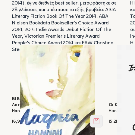
2014), έγινε διεθνές best seller, μεταφράστηκε σε
Hi
28 γλώσσες και απέσπασε τα εξής βραβεία: ABIA
κα
Literary Fiction Book Of The Year 2014, ABA
Το
Nielsen Bookdata Bookseller's Choice Award
20
2014, 2014 Indie Awards Debut Fiction Of The
συ
Year, Victorian Premier’s Literary Award
In
People’s Choice Award 2014 και FAW Christina
Η 
Stead Award 2013.
το
Αυ
ΒΙΒΛΙΑ ΣΤΟΝ ΙΚΑΡΟ
Λατρεία
Οι Καλοί
Hannah Kent
Hannah Kent
16,92 €
15,21 €
Στο καλάθι