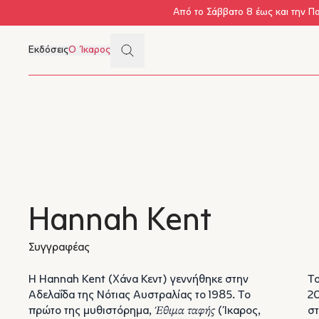
Skip to main content
Από το Σάββατο 8 έως και την Π
Search
Εκδόσεις
Ο Ίκαρος
Μενού
Hannah Kent
Συγγραφέας
Η Hannah Kent (Χάνα Κεντ) γεννήθηκε στην
Το
Αδελαΐδα της Νότιας Αυστραλίας το 1985. Το
20
πρώτο της μυθιστόρημα,
Έθιμα ταφής
(Ίκαρος,
στ