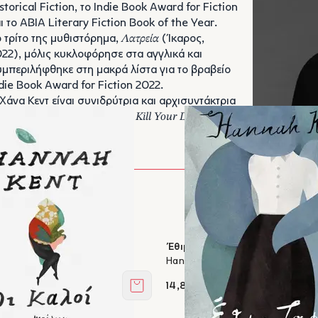
storical Fiction, το Indie Book Award for Fiction
ι το ABIA Literary Fiction Book of the Year.
 τρίτο της μυθιστόρημα,
Λατρεία
(Ίκαρος,
22), μόλις κυκλοφόρησε στα αγγλικά και
μπεριλήφθηκε στη μακρά λίστα για το βραβείο
die Book Award for Fiction 2022.
Χάνα Κεντ είναι συνιδρύτρια και αρχισυντάκτρια
υ λογοτεχνικού περιοδικού
Kill Your Darlings
της
στραλίας.
Έθιμα ταφής
Hannah Kent
14,85 €
Στο καλάθι