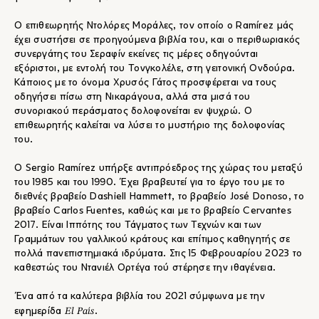
Ο επιθεωρητής Ντολόρες Μοράλες, τον οποίο ο Ramírez μάς
έχει συστήσει σε προηγούμενα βιβλία του, και ο περιθωριακός
συνεργάτης του Σεραφίν εκείνες τις μέρες οδηγούνται
εξόριστοι, με εντολή του Τονγκολέλε, στη γειτονική Ονδούρα.
Κάποιος με το όνομα Χρυσός Γάτος προσφέρεται να τους
οδηγήσει πίσω στη Νικαράγουα, αλλά στα μισά του
συνοριακού περάσματος δολοφονείται εν ψυχρώ. Ο
επιθεωρητής καλείται να λύσει το μυστήριο της δολοφονίας
του.
Ο Sergio Ramírez υπήρξε αντιπρόεδρος της χώρας του μεταξύ
του 1985 και του 1990. Έχει βραβευτεί για το έργο του με το
διεθνές βραβείο Dashiell Hammett, το βραβείο José Donoso, το
βραβείο Carlos Fuentes, καθώς και με το βραβείο Cervantes
2017. Είναι Ιππότης του Τάγματος των Τεχνών και των
Γραμμάτων του γαλλικού κράτους και επίτιμος καθηγητής σε
πολλά πανεπιστημιακά ιδρύματα. Στις 15 Φεβρουαρίου 2023 το
καθεστώς του Ντανιέλ Ορτέγα τού στέρησε την ιθαγένεια.
Ένα από τα καλύτερα βιβλία του 2021 σύμφωνα με την
El País
εφημερίδα
.