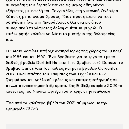
συνεργάτης του Σεραφίν εκείνες τις μέρες οδηγούνται
εξόριστοι, με εντολή του Τονγκολέλε, στη γειτονική Ονδούρα.
Κάποιος με το όνομα Χρυσός Γάτος προσφέρεται να τους
οδηγήσει πίσω στη Νικαράγουα, αλλά στα μισά του
συνοριακού περάσματος δολοφονείται εν ψυχρώ. Ο
επιθεωρητής καλείται να λύσει το μυστήριο της δολοφονίας
του.
Ο Sergio Ramírez υπήρξε αντιπρόεδρος της χώρας του μεταξύ
του 1985 και του 1990. Έχει βραβευτεί για το έργο του με το
διεθνές βραβείο Dashiell Hammett, το βραβείο José Donoso, το
βραβείο Carlos Fuentes, καθώς και με το βραβείο Cervantes
2017. Είναι Ιππότης του Τάγματος των Τεχνών και των
Γραμμάτων του γαλλικού κράτους και επίτιμος καθηγητής σε
πολλά πανεπιστημιακά ιδρύματα. Στις 15 Φεβρουαρίου 2023 το
καθεστώς του Ντανιέλ Ορτέγα τού στέρησε την ιθαγένεια.
Ένα από τα καλύτερα βιβλία του 2021 σύμφωνα με την
El País
εφημερίδα
.