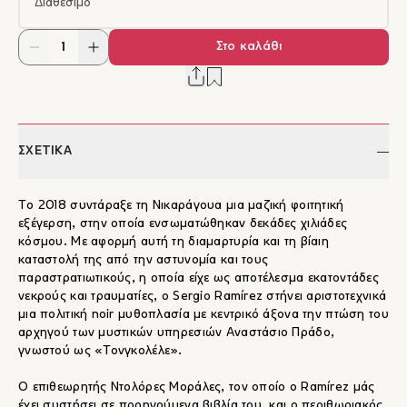
Διαθέσιμο
Στο καλάθι
ΣΧΕΤΙΚΑ
To 2018 συντάραξε τη Νικαράγουα μια μαζική φοιτητική
εξέγερση, στην οποία ενσωματώθηκαν δεκάδες χιλιάδες
κόσμου. Με αφορμή αυτή τη διαμαρτυρία και τη βίαιη
καταστολή της από την αστυνομία και τους
παραστρατιωτικούς, η οποία είχε ως αποτέλεσμα εκατοντάδες
νεκρούς και τραυματίες, ο Sergio Ramírez στήνει αριστοτεχνικά
μια πολιτική noir μυθοπλασία με κεντρικό άξονα την πτώση του
αρχηγού των μυστικών υπηρεσιών Αναστάσιο Πράδο,
γνωστού ως «Τονγκολέλε».
Ο επιθεωρητής Ντολόρες Μοράλες, τον οποίο ο Ramírez μάς
έχει συστήσει σε προηγούμενα βιβλία του, και ο περιθωριακός