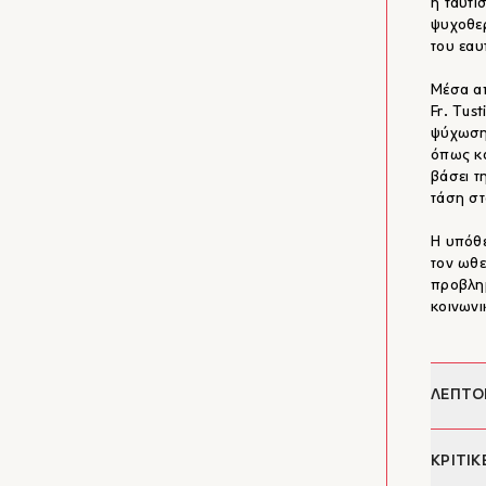
η ταύτι
ψυχοθερ
του εαυ
Μέσα απ
Fr. Tus
ψύχωση,
όπως κα
βάσει τ
τάση σ
Η υπόθε
τον ωθε
προβλημ
κοινωνι
ΛΕΠΤΟ
Συγγρα
ΚΡΙΤΙΚ
Επιμέλε