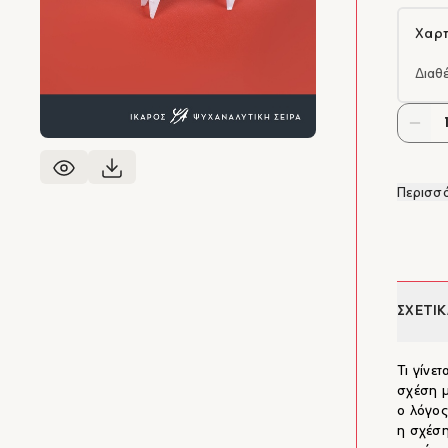
Χαρτ
Διαθ
Περισσό
ΣΧΕΤΙΚ
Τι γίνε
σχέση μ
ο λόγος
η σχέση