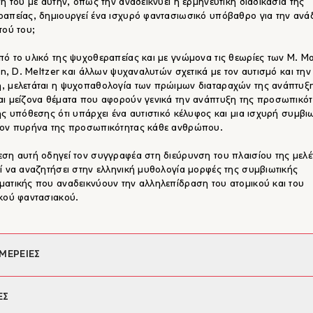
σή του με αυτήν, όπως την αναδεικνύει η ερμηνευτική διαδικασία της
απείας, δημιουργεί ένα ισχυρό φαντασιωσικό υπόβαθρο για την αν
τού του;
ό το υλικό της ψυχοθεραπείας και με γνώμονα τις θεωρίες των Μ. Ma
tin, D. Meltzer και άλλων ψυχαναλυτών σχετικά με τον αυτισμό και την
 μελετάται η ψυχοπαθολογία των πρώιμων διαταραχών της ανάπτυξ
ι μείζονα θέματα που αφορούν γενικά την ανάπτυξη της προσωπικότ
ης υπόθεσης ότι υπάρχει ένα αυτιστικό κέλυφος και μια ισχυρή συμβι
τον πυρήνα της προσωπικότητας κάθε ανθρώπου.
ση αυτή οδηγεί τον συγγραφέα στη διεύρυνση του πλαισίου της μελέ
ί να αναζητήσει στην ελληνική μυθολογία μορφές της συμβιωτικής
ατικής που αναδεικνύουν την αλληλεπίδραση του ατομικού και του
κού φαντασιακού.
ΜΕΡΕΙΕΣ
φέας:
Αθανάσιος Αλεξανδρίδης
ΕΣ
ια κειμένου:
Μαρία Συμεωνίδου