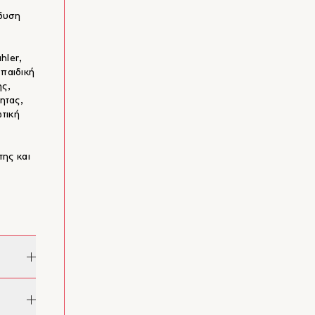
άδυση
hler,
 παιδική
ης,
ητας,
ωτική
της και