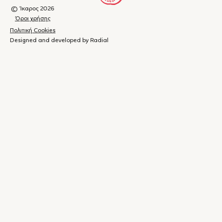
© Ίκαρος 2026
Όροι χρήσης
Πολιτική Cookies
Designed and developed by Radial
Καλάθι
(
0
)
Κλείσιμο
αγορών
Το
καλάθι
σας
είναι
άδειο.
Ξεκινήστε τις
αγορές