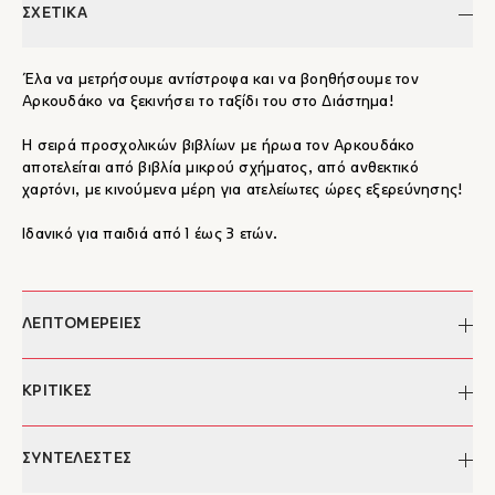
ΣΧΕΤΙΚΑ
Έλα να μετρήσουμε αντίστροφα και να βοηθήσουμε τον
Αρκουδάκο να ξεκινήσει το ταξίδι του στο Διάστημα!
Η σειρά προσχολικών βιβλίων με ήρωα τον Αρκουδάκο
αποτελείται από βιβλία μικρού σχήματος, από ανθεκτικό
χαρτόνι, με κινούμενα μέρη για ατελείωτες ώρες εξερεύνησης!
Ιδανικό για παιδιά από 1 έως 3 ετών.
ΛΕΠΤΟΜΕΡΕΙΕΣ
Συγγραφέας:
Benji Davies
ΚΡΙΤΙΚΕΣ
Απόδοση:
Φίλιππος Μανδηλαράς
Σελίδες:
8
"Το _Ο Αρκουδάκος ταξιδεύει στο διάστημα_ χαρίζει στα
ΣΥΝΤΕΛΕΣΤΕΣ
Διαστάσεις:
18 x 18 εκ.
παιδιά ένα φανταστικό διαστημικό ταξίδι, την ευκαιρία να
ISBN:
978-960-572-128-2