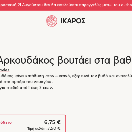
αρασκευή 21 Αυγούστου δεν θα εκτελούνται παραγγελίες μέσω του e-sh
Αρκουδάκος βουτάει στα βαθ
avies
δάκος κάνει κατάδυση στον ωκεανό, εξερευνά τον βυθό και ανακαλύ
 στο αμπάρι του ναυαγίου.
 για παιδιά από 1 έως 3 ετών.
6,75 €
όδετο
7,50 €
Τιμή εκδότη: