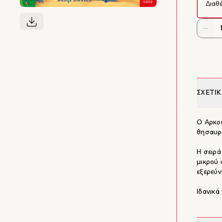
Διαθ
ΣΧΕΤΙΚ
Ο Αρκου
θησαυρό
Η σειρά
μικρού 
εξερεύ
Ιδανικά