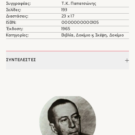
Συγγραφέας:
Τ.Κ. Παπατσώνης
Σελίδες:
193
Διαστάσεις:
23 x 17
ISBN:
0000000000105
Έκδοση:
1965
Κατηγορίες:
Βιβλία, Δοκίμιο & Σκέψη, Δοκίμιο
ΣΥΝΤΕΛΕΣΤΕΣ
Τ.Κ. Παπατσώνης
Ο Τ[άκης] Παπατσώνης γεννήθηκε στην Αθήνα, γιος του
Κωνσταντίνου Παπατσώνη και της Αικατερίνης το γένος
Πρασσά. Μαθήτευσε στο Γαλλικό Ινστιτούτο Αθηνών και το 1913
δημοσίευσε τα πρώτα του ποιήματα στην εφημερίδα
Ακρόπολις. Σπούδασε Νομική και Πολιτικές Επιστήμες στο
Πανεπιστήμιο Αθηνών ως το 1920 και το 1927 παρακολούθησε
μαθήματα οικονομικών επιστημών στο Πανεπιστήμιο της
Γενεύης. Από το 1914 και για σαράντα χρόνια εργάστηκε στο
Υπουργείο Οικονομικών φτάνοντας ως τη θέση του Γενικού
Γραμματέα. Το 1928 έμεινε για μήνες στο Άγιο Όρος. Το 1932