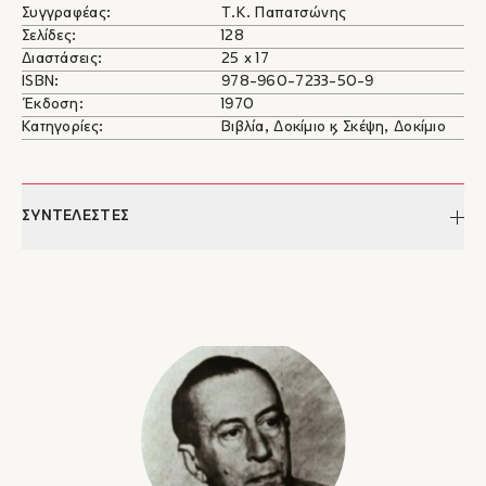
Συγγραφέας:
Τ.Κ. Παπατσώνης
Σελίδες:
128
Διαστάσεις:
25 x 17
ISBN:
978-960-7233-50-9
Έκδοση:
1970
Κατηγορίες:
Βιβλία, Δοκίμιο & Σκέψη, Δοκίμιο
ΣΥΝΤΕΛΕΣΤΕΣ
Τ.Κ. Παπατσώνης
Ο Τ[άκης] Παπατσώνης γεννήθηκε στην Αθήνα, γιος του
Κωνσταντίνου Παπατσώνη και της Αικατερίνης το γένος
Πρασσά. Μαθήτευσε στο Γαλλικό Ινστιτούτο Αθηνών και το 1913
δημοσίευσε τα πρώτα του ποιήματα στην εφημερίδα
Ακρόπολις. Σπούδασε Νομική και Πολιτικές Επιστήμες στο
Πανεπιστήμιο Αθηνών ως το 1920 και το 1927 παρακολούθησε
μαθήματα οικονομικών επιστημών στο Πανεπιστήμιο της
Γενεύης. Από το 1914 και για σαράντα χρόνια εργάστηκε στο
Υπουργείο Οικονομικών φτάνοντας ως τη θέση του Γενικού
Γραμματέα. Το 1928 έμεινε για μήνες στο Άγιο Όρος. Το 1932