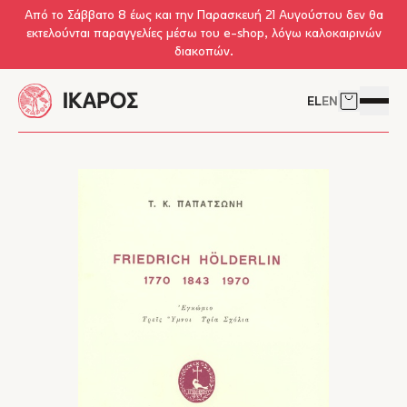
Skip to main content
Από το Σάββατο 8 έως και την Παρασκευή 21 Αυγούστου δεν θα
εκτελούνται παραγγελίες μέσω του e-shop, λόγω καλοκαιρινών
διακοπών.
EL
EN
Δείτε το 
Άνοιγμ