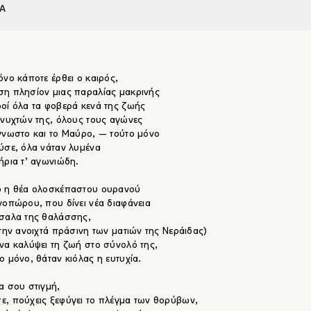
Α
όνο κάποτε έρθει ο καιρός,
η πλησίον μιας παραλίας μακρινής
οί όλα τα φοβερά κενά της ζωής
 νυχτών της, όλους τους αγώνες
γνωστο και το Μαύρο, ― τούτο μόνο
ύσε, όλα νάταν λυμένα
ήρια τ’ αγωνιώδη.
ο η θέα ολοσκέπαστου ουρανού
νοπώρου, που δίνει νέα διαφάνεια
σαλα της θαλάσσης,
 την ανοιχτά πράσινη των ματιών της Νεράιδας)
να καλύψει τη ζωή στο σύνολό της,
ο μόνο, θάταν κιόλας η ευτυχία.
α σου στιγμή,
, πούχεις ξεφύγει το πλέγμα των θορύβων,