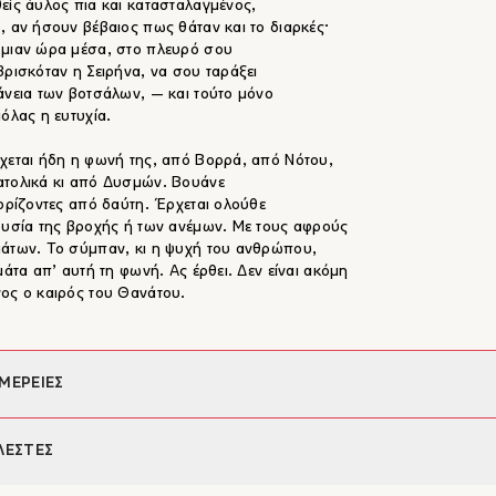
είς άυλος πια και κατασταλαγμένος,
, αν ήσουν βέβαιος πως θάταν και το διαρκές·
μιαν ώρα μέσα, στο πλευρό σου
βρισκόταν η Σειρήνα, να σου ταράξει
άνεια των βοτσάλων, ― και τούτο μόνο
ιόλας η ευτυχία.
χεται ήδη η φωνή της, από Βορρά, από Νότου,
τολικά κι από Δυσμών. Βουάνε
 ορίζοντες από δαύτη. Έρχεται ολούθε
ουσία της βροχής ή των ανέμων. Με τους αφρούς
άτων. Το σύμπαν, κι η ψυχή του ανθρώπου,
εμάτα απ’ αυτή τη φωνή. Ας έρθει. Δεν είναι ακόμη
ος ο καιρός του Θανάτου.
ΜΕΡΕΙΕΣ
φέας:
Τ.Κ. Παπατσώνης
ΛΕΣΤΕΣ
352