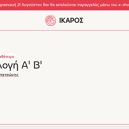
αρασκευή 21 Αυγούστου δεν θα εκτελούνται παραγγελίες μέσω του e-sh
αθέσιμο
ογή Α' Β'
απατσώνης