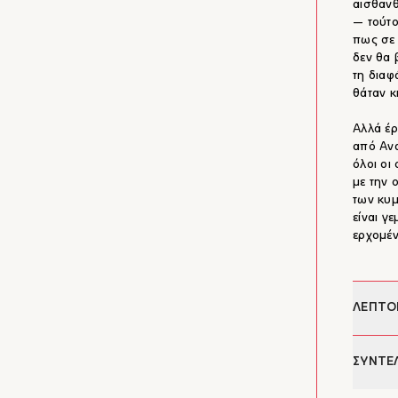
αισθανθ
― τούτο
πως σε 
δεν θα 
τη διαφ
θάταν κ
Αλλά έρ
από Ανα
όλοι οι
με την 
των κυμ
είναι γ
ερχομέν
ΛΕΠΤΟ
Συγγρα
ΣΥΝΤΕ
Σελίδες: