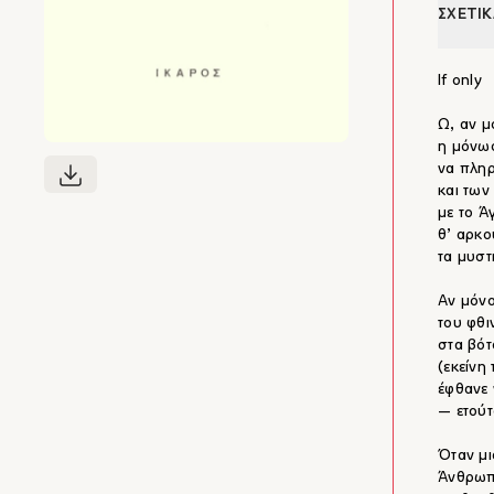
ΣΧΕΤΙΚ
If only
Ω, αν μ
η μόνωσ
να πληρ
και των
με το Ά
θ’ αρκο
τα μυστ
Αν μόν
του φθι
στα βότ
(εκείνη
έφθανε 
― ετούτ
Όταν μι
Άνθρωπε