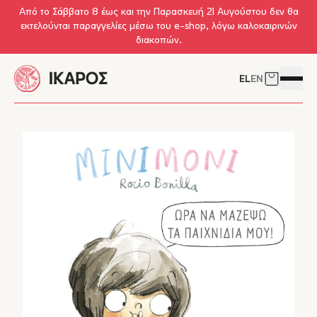
Skip to main content
Από το Σάββατο 8 έως και την Παρασκευή 21 Αυγούστου δεν θα
εκτελούνται παραγγελίες μέσω του e-shop, λόγω καλοκαιρινών
διακοπών.
EL
EN
Δείτε το 
Άνοιγμ