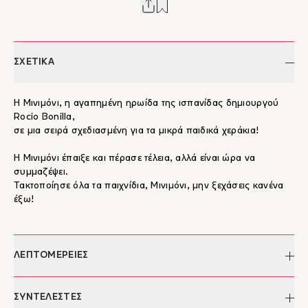
ΣΧΕΤΙΚΑ
Η Μινιμόνι, η αγαπημένη ηρωίδα της ισπανίδας δημιουργού
Rocio Bonilla,
σε μια σειρά σχεδιασμένη για τα μικρά παιδικά χεράκια!
Η Μινιμόνι έπαιξε και πέρασε τέλεια, αλλά είναι ώρα να
συμμαζέψει.
Τακτοποίησε όλα τα παιχνίδια, Μινιμόνι, μην ξεχάσεις κανένα
έξω!
ΛΕΠΤΟΜΕΡΕΙΕΣ
Συγγραφέας:
Rocio Bonilla
ΣΥΝΤΕΛΕΣΤΕΣ