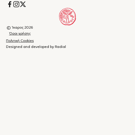
Socials
© Ίκαρος 2026
Όροι χρήσης
Πολιτική Cookies
Designed and developed by Radial
Καλάθι
(
0
)
Κλείσιμο
αγορών
Το
καλάθι
σας