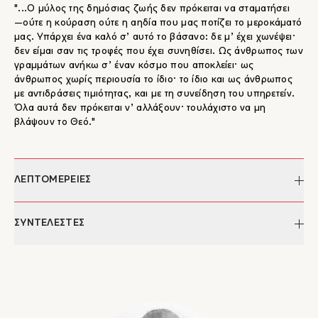
"...Ο μύλος της δημόσιας ζωής δεν πρόκειται να σταματήσει
―ούτε η κούραση ούτε η αηδία που μας ποτίζει το μεροκάματό
μας. Υπάρχει ένα καλό σ’ αυτό το βάσανο: δε μ’ έχει χωνέψει·
δεν είμαι σαν τις τροφές που έχει συνηθίσει. Ως άνθρωπος των
γραμμάτων ανήκω σ’ έναν κόσμο που αποκλείει· ως
άνθρωπος χωρίς περιουσία το ίδιο· το ίδιο και ως άνθρωπος
με αντιδράσεις τιμιότητας, και με τη συνείδηση του υπηρετείν.
Όλα αυτά δεν πρόκειται ν’ αλλάξουν· τουλάχιστο να μη
βλάψουν το Θεό."
ΛΕΠΤΟΜΕΡΕΙΕΣ
Συγγραφέας:
Γιώργος Σεφέρης
ΣΥΝΤΕΛΕΣΤΕΣ
Επιμέλεια:
Παναγιώτης Μέρμηγκας
Σελίδες:
340
Γιώργος Σεφέρης
Διαστάσεις:
22 x 15
Ο Γιώργος Σεφέρης (πραγματικό όνομα Γιώργος Σεφεριάδης,
ISBN:
978-960-7233-35-6
1900-1971) γεννήθηκε στις 29 Φεβρουαρίου ή στις 13 Μαρτίου
Έκδοση:
1986
του 1900 στην Σμύρνη της Μικράς Ασίας και ήταν γιος του
Κατηγορίες:
Βιβλία, Βιογραφίες & Προσωπικές
Στυλιανού και της Δέσπως Σεφεριάδη (το γένος Τενεκίδη). Ο