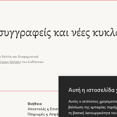
 τελειώνει το Γυμνάσιο το 1917. Κατόπιν θα μεταβεί στο Παρίσι όπου κ
ει Νομικά ως το 1924. Ήδη όμως από το 1918 θα εκδηλωθεί η αγάπη 
ηση και θα αρχίσει να γράφει στίχους. Στα χρόνια των σπουδών του, 
τερικό, έχει την ευκαιρία να έρθει σε άμεση επαφή με τα λογοτεχνικά
χής. Στο Παρίσι θα τον βρει και η Μικρασιατική Καταστροφή, η οποία 
ει βαθύτατα και θα παραμείνει χαραγμένη στη μνήμη του. Το 1926 ο 
συγγραφείς και νέες κυκλ
 θα αρχίσει την διπλωματική του σταδιοδρομία, διοριζόμενος στο Υπ
κών ως ακόλουθος. Μέχρι το 1962 που συνταξιοδοτείται θα υπηρετήσ
ενος και πρόξενος στο Λονδίνο (1931-1934), στην Κορυτσά της Αλβα
938), ως σύμβουλος τύπου στο Υπουργείο Εξωτερικών. Μετά την κήρ
οσμίου Πολέμου θα ακολουθήσει την ελληνική Κυβέρνηση στην Κρήτη
, την Νότια Αφρική και την νότια Ιταλία, και μετά την απελευθέρωση σ
 δελτία και διαφημιστικά
που και μένει μέχρι το 1948. Κατόπιν διορίζεται σύμβουλος στις ελλη
Όρους Χρήσης
των Εκδόσεων
ες στην Άγκυρα και το Λονδίνο, αργότερα πρέσβης στο Λίβανο, τη Συρ
α και το Ιράκ, και τελικά στο Λονδίνο (1957-1962). Το 1963 τιμήθηκε με
 Νόμπελ Λογοτεχνίας. Αφότου αποσύρεται από τη διπλωματική του
ρομία, αφοσιώνεται ολοκληρωτικά στο λογοτεχνικό του έργο, μέχρι τ
 1971. Η κηδεία του, εν μέσω της δικτατορίας και κατόπιν της Δήλωσής 
Αυτή η ιστοσελίδα 
ροσέλαβε τον χαρακτήρα εκδήλωσης εναντίον του καθεστώτος των
ματαρχών.
ο έργο του Γιώργου Σεφέρη είναι η συλλογή "Στροφή" που δημοσιεύτ
Αυτός ο ιστότοπος χρησιμοποι
Βοήθεια
Για Συγγραφ
 συλλογή του αυτή δημιούργησε ποικίλες αντιδράσεις, καθώς έφερνε έ
βελτίωση της εμπειρίας περι
Αποστολές & Επιστροφές
Υποβολή έργ
ανέωσης στην ελληνική ποίηση. Ακολούθησαν η "Στέρνα" (1932) και τ
τη βασική λειτουργικότητα το
Πληρωμές & Ασφάλεια
όρημα" (1935). Ένα χρόνο μετά γράφει την "Γυμνοπαιδία", και το 1938