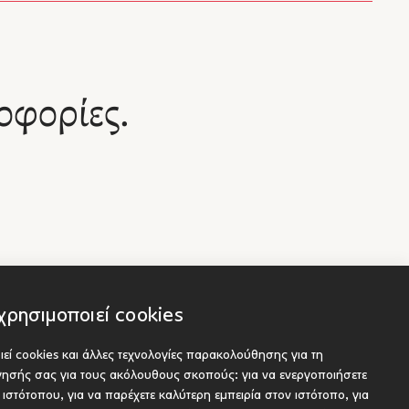
αι θα
λογοτεχνικά ρεύματα της εποχής. Στο Παρίσι θα
του για
τον βρει και η Μικρασιατική Καταστροφή, η οποία
όντας
θα τον επηρεάσει βαθύτατα και θα παραμείνει
 ρεύματα
χαραγμένη στη μνήμη του. Το 1926 ο Γιώργος
θα τον
Σεφέρης θα αρχίσει την διπλωματική του
Γιώργος
οφορίες.
σταδιοδρομία, διοριζόμενος στο Υπουργείο
ουργείο
Εξωτερικών ως ακόλουθος. Μέχρι το 1962 που
ει ως
συνταξιοδοτείται θα υπηρετήσει ως υποπρόξενος
νίας
και πρόξενος στο Λονδίνο (1931-1934), στην
υξη του
Κορυτσά της Αλβανίας (1936-1938), ως σύμβουλος
, την
τύπου στο Υπουργείο Εξωτερικών. Μετά την
την
κήρυξη του Β΄ Παγκοσμίου Πολέμου θα
νικές
ακολουθήσει την ελληνική Κυβέρνηση στην Κρήτη,
ία, την
την Αίγυπτο, την Νότια Αφρική και την νότια
 το
Ιταλία, και μετά την απελευθέρωση στην Αθήνα
όπου και μένει μέχρι το 1948. Κατόπιν διορίζεται
ο θάνατό
του το
σύμβουλος στις ελληνικές πρεσβείες στην Άγκυρα
χρησιμοποιεί cookies
και το Λονδίνο, αργότερα πρέσβης στο Λίβανο, τη
Συρία, την Ιορδανία και το Ιράκ, και τελικά στο
ηκε το
εί cookies και άλλες τεχνολογίες παρακολούθησης για τη
Λονδίνο (1957-1962). Το 1963 τιμήθηκε με το
Socials
είς
ναν
βραβείο Νόμπελ Λογοτεχνίας. Αφότου αποσύρεται
ήγησής σας για τους ακόλουθους σκοπούς:
για να ενεργοποιήσετε
ου προς έκδοση
ο
από τη διπλωματική του σταδιοδρομία,
υ ιστότοπου
,
για να παρέχετε καλύτερη εμπειρία στον ιστότοπο
,
για