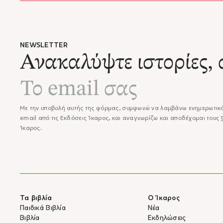
Σεφέρης
σπουδάσ
την ποί
στο εξω
της επο
NEWSLETTER
επηρεάσ
Ανακαλύψτε ιστορίες, 
Σεφέρης
Εξωτερι
υποπρόξ
(1936-1
Β΄ Παγκ
Αίγυπτο
Με την υποβολή αυτής της φόρμας, συμφωνώ να λαμβάνω ενημερωτικά
Αθήνα ό
email από τις Εκδόσεις Ίκαρος, και αναγνωρίζω και αποδέχομαι τους
πρεσβεί
Ίκαρος.
Ιορδανί
βραβείο
σταδιοδ
του, το
1969, π
συνταγ
Το πρώτ
Τα βιβλία
Ο Ίκαρος
1931. Η
Παιδικά Βιβλία
Νέα
αέρα αν
Βιβλία
Εκδηλώσεις
"Μυθιστ