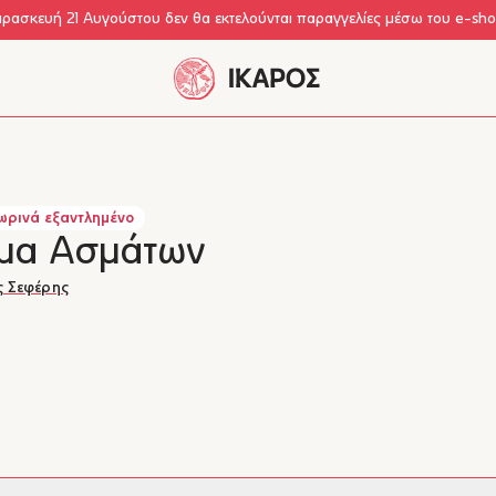
αρασκευή 21 Αυγούστου δεν θα εκτελούνται παραγγελίες μέσω του e-sh
ρινά εξαντλημένο
μα Ασμάτων
ς Σεφέρης