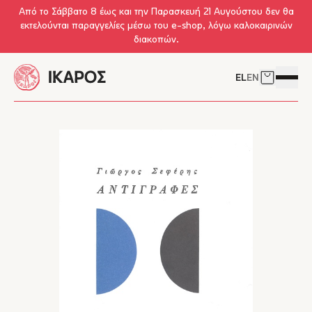
Skip to main content
Από το Σάββατο 8 έως και την Παρασκευή 21 Αυγούστου δεν θα
εκτελούνται παραγγελίες μέσω του e-shop, λόγω καλοκαιρινών
διακοπών.
EL
EN
Δείτε το 
Άνοιγμ