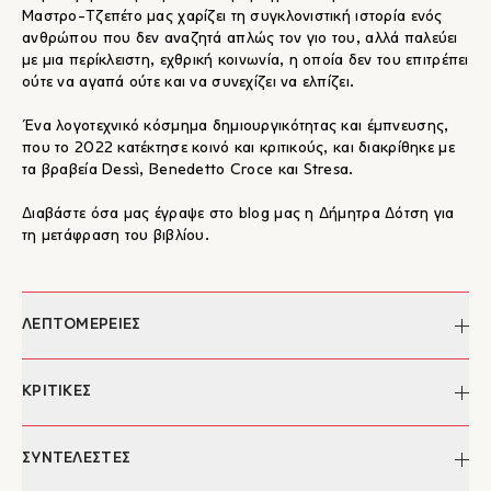
Μαστρο-Τζεπέτο μας χαρίζει τη συγκλονιστική ιστορία ενός
ανθρώπου που δεν αναζητά απλώς τον γιο του, αλλά παλεύει
με μια περίκλειστη, εχθρική κοινωνία, η οποία δεν του επιτρέπει
ούτε να αγαπά ούτε και να συνεχίζει να ελπίζει.
Ένα λογοτεχνικό κόσμημα δημιουργικότητας και έμπνευσης,
που το 2022 κατέκτησε κοινό και κριτικούς, και διακρίθηκε με
τα βραβεία Dessì, Benedetto Croce και Stresa.
Διαβάστε όσα μας έγραψε στο blog μας η Δήμητρα Δότση για
τη μετάφραση του βιβλίου.
ΛΕΠΤΟΜΕΡΕΙΕΣ
Συγγραφέας:
Fabio Stassi
ΚΡΙΤΙΚΕΣ
Επιμέλεια:
Σταυρούλα Αλεξανδροπούλου
Μετάφραση:
Δήμητρα Δότση
"Ο Φάμπιο Στάσι με το βιβλίο αυτό αποτίει έναν φόρο τιμής
ΣΥΝΤΕΛΕΣΤΕΣ
Σχεδιασμός/
Χρήστος Κούρτογλου
εικονογράφηση
στην παράδοση της πατρίδας του και στο πιο γνωστό, ίσως,