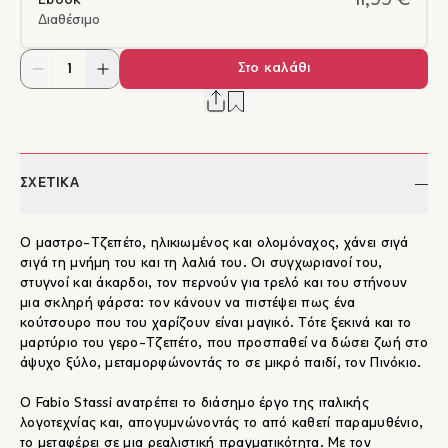
11,99 €
Ebook
Διαθέσιμο
Στο καλάθι
ΣΧΕΤΙΚΑ
Ο μαστρο-Τζεπέτο, ηλικιωμένος και ολομόναχος, χάνει σιγά
σιγά τη μνήμη του και τη λαλιά του. Οι συγχωριανοί του,
στυγνοί και άκαρδοι, τον περνούν για τρελό και του στήνουν
μια σκληρή φάρσα: τον κάνουν να πιστέψει πως ένα
κούτσουρο που του χαρίζουν είναι μαγικό. Τότε ξεκινά και το
μαρτύριο του γερο-Τζεπέτο, που προσπαθεί να δώσει ζωή στο
άψυχο ξύλο, μεταμορφώνοντάς το σε μικρό παιδί, τον Πινόκιο.
Ο Fabio Stassi ανατρέπει το διάσημο έργο της ιταλικής
λογοτεχνίας και, απογυμνώνοντάς το από καθετί παραμυθένιο,
το μεταφέρει σε μια ρεαλιστική πραγματικότητα. Με τον