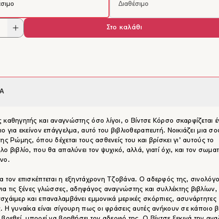
έσιμο
Διαθέσιμο
Στο καλάθι
Α
 καθηγητής και αναγνώστης όσο λίγοι, ο Βίντσε Κόρσο σκαρφίζεται έ
ιο για εκείνον επάγγελμα, αυτό του βιβλιοθεραπευτή. Νοικιάζει μια σο
της Ρώμης, όπου δέχεται τους ασθενείς του και βρίσκει γι’ αυτούς το
λο βιβλίο, που θα απαλύνει τον ψυχικό, αλλά, γιατί όχι, και τον σωματ
νο.
α τον επισκέπτεται η εξηντάχρονη Τζοβάνα. Ο αδερφός της, σινολόγο
ια τις ξένες γλώσσες, αδηφάγος αναγνώστης και συλλέκτης βιβλίων,
σχάιμερ και επαναλαμβάνει εμμονικά μερικές σκόρπιες, ασυνάρτητες
. Η γυναίκα είναι σίγουρη πως οι φράσεις αυτές ανήκουν σε κάποιο β
 βρεθεί, μπορεί να βοηθήσει τον αδερφό της. Ο Βίντσε ξεκινά την αν