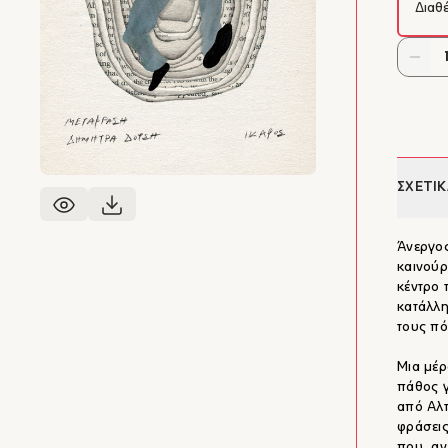
Διαθ
ΣΧΕΤΙΚ
Άνεργος
καινούρ
κέντρο 
κατάλλη
τους πό
Μια μέρ
πάθος γ
από Αλτ
φράσεις
που, αν