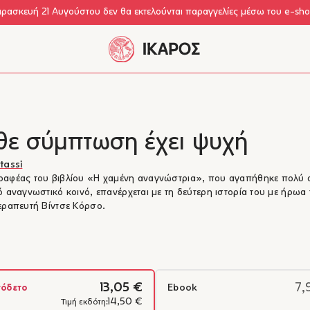
αρασκευή 21 Αυγούστου δεν θα εκτελούνται παραγγελίες μέσω του e-sh
θε σύμπτωση έχει ψυχή
tassi
αφέας του βιβλίου «Η χαμένη αναγνώστρια», που αγαπήθηκε πολύ 
ό αναγνωστικό κοινό, επανέρχεται με τη δεύτερη ιστορία του με ήρωα 
εραπευτή Βίντσε Κόρσο.
13,05 €
7,
όδετο
Ebook
14,50 €
Τιμή εκδότη: