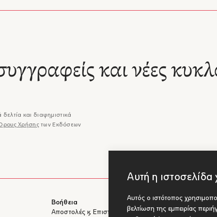
 Stassi, υπογράφει πάλι ένα βιβλίο για την αγάπη στη λογοτεχνία, με
ές και αναλύσεις σπουδαίων γνωστών και παντελώς άγνωστων έργω
ντας στη νουάρ αφήγηση του το σασπένς που διεγείρει τη βουλιμία τ
τη για την επόμενη σελίδα. [...]Ένα σαγηνευτικό βιβλίο, σε μία πολύ
ση και πάλι της Δήμητρας Δότση. Το συνιστώ ιδιαίτερα σε όσους
– Τζένη Μανάκη, Fractalart
ικά αγαπούν τη λογοτεχνία!"
συγγραφείς και νέες κυκλ
έργο πήρε σε κάποια στροφή χαρακτηριστικά μυθιστορήματος βιβλιοθ
ε ως μυστηρίου και κατέληξε μια συγκινητική ιστορία ανθρώπινων σ
ια φάση αναπήδησα συνεπαρμένος, κάπου τελμάτωσα στις παρεκκλίσ
διάμεσες ιστορίες βιβλιοθεραπείας, αλλά τελικά κρατώ το σύνολο που
ει βιβλίο, μνήμη και γλώσσα με επίστρωμα παντοτινού έρωτα."
 δελτία και διαφημιστικά
α Ιωάννα, in2life.gr
Όρους Χρήσης
των Εκδόσεων
 γοητευτικό, καθαρά βιβλιοφιλικό βιβλίο, που είναι και ερωτική και νου
 και υπαρξιακός γρίφος, δοκίμιο για τη μνήμη και φιλοσοφικός στοχασ
Γκίκα, Φιλελεύθερος
 ιστορία που αγγίζει ευαίσθητες χορδές, φέρνει στο προσκήνιο τη νοστ
ότητας, προβάλλει την αξία του ανεπιτήδευτου. Η μνήμη και η λήθη,
Αυτή η ιστοσελίδα 
ρωτας, η πατρική φιγούρα και οι πληγές που προκαλεί η βάναυση έλλε
ούν στα στενά της Ρώμης και με σύμμαχο τη λυρική γραφή του συγγ
Αυτός ο ιστότοπος χρησιμοποι
μια συναρπαστική νουάρ περιπέτεια που προσφέρει στις ψυχές ένα λ
Βοήθεια
Για Συγγραφ
– Κέλλη Κρητικού, Ελεύθερος Τύπος
βελτίωση της εμπειρίας περι
ικό σε βιβλία και αναμνήσεις."
Αποστολές & Επιστροφές
Υποβολή έργ