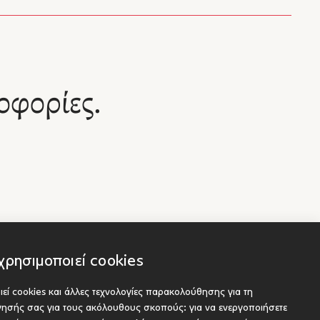
ν,
ου
 καλή
οφορίες.
ηκών,
χέσεων.
εις και
άρ
μός."
αλγία
 η αγάπη
χρησιμοποιεί cookies
ιψη της
ραφέα,
εί cookies και άλλες τεχνολογίες παρακολούθησης για τη
υτρωτικό
Socials
είς
ήγησής σας για τους ακόλουθους σκοπούς:
για να ενεργοποιήσετε
ου προς έκδοση