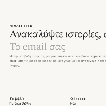
Ο Fabio
αναφορ
εμπλέκο
αναγνώσ
μετάφρα
NEWSLETTER
πραγματ
Ανακαλύψτε ιστορίες, 
"...Το 
συνέχισ
Σε κάπο
στις εν
συνδυάζ
Με την υποβολή αυτής της φόρμας, συμφωνώ να λαμβάνω ενημερωτικά
– Πάππισ
email από τις Εκδόσεις Ίκαρος, και αναγνωρίζω και αποδέχομαι τους
"...Ένα
Ίκαρος.
ιστορία
– Ελένη 
"...Μια
της αθω
και ο έ
σεργιαν
δίνουν 
Τα βιβλία
Ο Ίκαρος
οδοιπορ
Παιδικά Βιβλία
Νέα