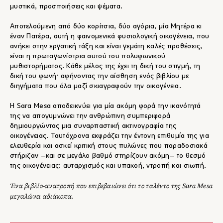
μυστικά, προσποιήσεις και ψέματα.
Αποτελούμενη από δύο κορίτσια, δύο αγόρια, μία Μητέρα κι
έναν Πατέρα, αυτή η φαινομενικά φυσιολογική οικογένεια, που
ανήκει στην εργατική τάξη και είναι γεμάτη καλές προθέσεις,
είναι η πρωταγωνίστρια αυτού του πολυφωνικού
μυθιστορήματος. Κάθε μέλος της έχει τη δική του στιγμή, τη
δική του φωνή· αφήνοντας την αίσθηση ενός βιβλίου με
διηγήματα που όλα μαζί σκιαγραφούν την οικογένεια.
Η Sara Mesa αποδεικνύει για μία ακόμη φορά την ικανότητά
της να απογυμνώνει την ανθρώπινη συμπεριφορά
δημιουργώντας μια συναρπαστική ακτινογραφία της
οικογένειας. Ταυτόχρονα εκφράζει την έντονη επιθυμία της για
ελευθερία και ασκεί κριτική στους πυλώνες που παραδοσιακά
στήριζαν –και σε μεγάλο βαθμό στηρίζουν ακόμη– το θεσμό
της οικογένειας: αυταρχισμός και υπακοή, ντροπή και σιωπή.
Ένα βιβλίο-ανατροπή που επιβεβαιώνει ότι το ταλέντο της Sara Μesa
μεγαλώνει αδιάκοπα.