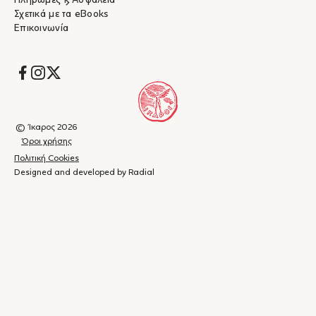
Πληρωμές & Ασφάλεια
Σχετικά με τα eBooks
Επικοινωνία
Socials
© Ίκαρος 2026
Όροι χρήσης
Πολιτική Cookies
Designed and developed by Radial
Καλάθι
(
0
)
Κλείσιμο
αγορών
Το