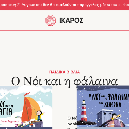
αρασκευή 21 Αυγούστου δεν θα εκτελούνται παραγγελίες μέσω του e-sh
ΠΑΙΔΙΚΆ ΒΙΒΛΊΑ
Ο Νόι και η φάλαινα
Γιαγιά - Board book
Ο Νόι και η φάλαινα τον χειμώ
εξαντλημένο
book