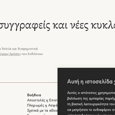
συγγραφείς και νέες κυκλ
 δελτία και διαφημιστικά
Όρους Χρήσης
των Εκδόσεων
Αυτή η ιστοσελίδα 
Αυτός ο ιστότοπος χρησιμοποι
Βοήθεια
Για Συγγραφ
βελτίωση της εμπειρίας περι
Αποστολές & Επιστροφές
Υποβολή έργ
τη βασική λειτουργικότητα το
Πληρωμές & Ασφάλεια
να μετρήσετε το ενδιαφέρον σα
Σχετικά με τα eBooks