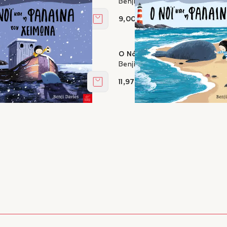
Benji Davies
9,00 €
Στο καλάθι
φάλαινα τον χειμώνα
Ο Νόι και η φάλαινα
Benji Davies
11,97 €
Στο καλάθι