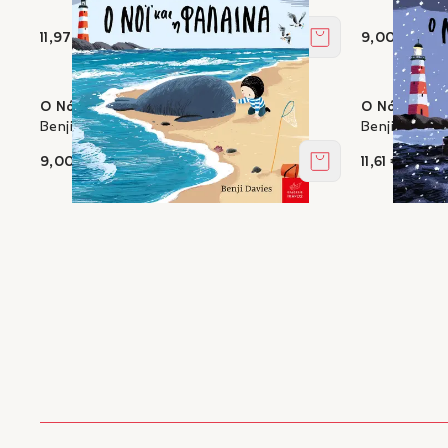
11,97 €
9,00 €
Στο καλάθι
Ο Νόι και η φάλαινα - Board book
Ο Νόι και η 
Benji Davies
Benji Davies
9,00 €
11,61 €
Στο καλάθι