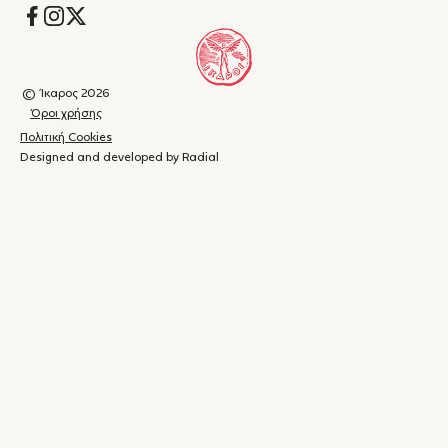
Socials
© Ίκαρος 2026
Όροι χρήσης
Πολιτική Cookies
Designed and developed by Radial
Καλάθι
(
0
)
Κλείσιμο
αγορών
Το
καλάθι
σας