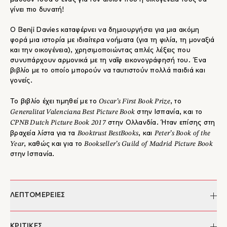
γίνει πιο δυνατή!
Ο Benji Davies καταφέρνει να δημιουργήσει για μια ακόμη
φορά μια ιστορία με ιδιαίτερα νοήματα (για τη φιλία, τη μοναξιά
και την οικογένεια), χρησιμοποιώντας απλές λέξεις που
συνυπάρχουν αρμονικά με τη ναΐφ εικονογράφησή του. Ένα
βιβλίο με το οποίο μπορούν να ταυτιστούν πολλά παιδιά και
γονείς.
Oscar’s First Book Prize
Το βιβλίο έχει τιμηθεί με το
, το
Generalitat Valenciana Best Picture Book
στην Ισπανία, και το
CPNB Dutch Picture Book 2017
στην Ολλανδία. Ήταν επίσης στη
Booktrust BestBooks
Peter’s Book of the
βραχεία λίστα για τα
, και
Year
Bookseller’s Guild of Madrid Picture Book
, καθώς και για το
στην Ισπανία.
ΛΕΠΤΟΜΕΡΕΙΕΣ
Συγγραφέας:
Benji Davies
ΚΡΙΤΙΚΕΣ