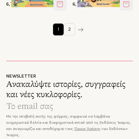
6,75 €
6,75 €
Στο καλάθι
Στο κ
1
2
NEWSLETTER
Ανακαλύψτε ιστορίες, συγγραφείς
και νέες κυκλοφορίες.
Με την υποβολή αυτής της φόρμας, συμφωνώ να λαμβάνω
ενημερωτικά δελτία και διαφημιστικά email από τις Εκδόσεις Ίκαρος,
και αναγνωρίζω και αποδέχομαι τους
Όρους Χρήσης
των Εκδόσεων
Ίκαρος.