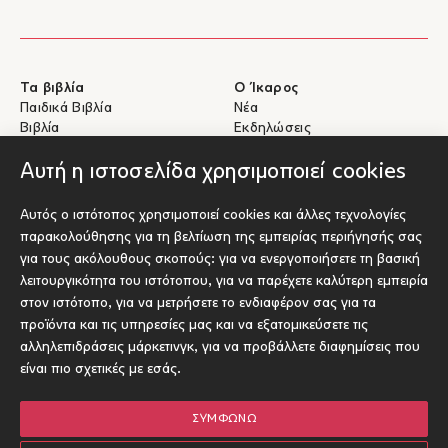
Τα βιβλία
Ο Ίκαρος
Παιδικά Βιβλία
Νέα
Βιβλία
Εκδηλώσεις
eBooks
Συγγραφείς
Αυτή η ιστοσελίδα χρησιμοποιεί cookies
Βοήθεια
Για Συγγραφείς
Αυτός ο ιστότοπος χρησιμοποιεί cookies και άλλες τεχνολογίες
Αποστολές & Επιστροφές
Υποβολή έργου προς έκδοση
παρακολούθησης για τη βελτίωση της εμπειρίας περιήγησής σας
Πληρωμές & Ασφάλεια
για τους ακόλουθους σκοπούς:
για να ενεργοποιήσετε τη βασική
Σχετικά με τα eBooks
λειτουργικότητα του ιστότοπου
,
για να παρέχετε καλύτερη εμπειρία
Επικοινωνία
στον ιστότοπο
,
για να μετρήσετε το ενδιαφέρον σας για τα
προϊόντα και τις υπηρεσίες μας και να εξατομικεύσετε τις
Socials
αλληλεπιδράσεις μάρκετινγκ
,
για να προβάλλετε διαφημίσεις που
είναι πιο σχετικές με εσάς
.
ΣΥΜΦΩΝΏ
© Ίκαρος 2026