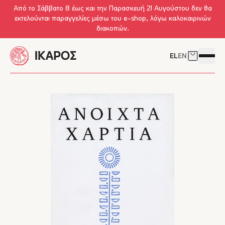
Skip to main content
Από το Σάββατο 8 έως και την Παρασκευή 21 Αυγούστου δεν θα
εκτελούνται παραγγελίες μέσω του e-shop, λόγω καλοκαιρινών
διακοπών.
EL
EN
Δείτε το 
Άνοιγμ