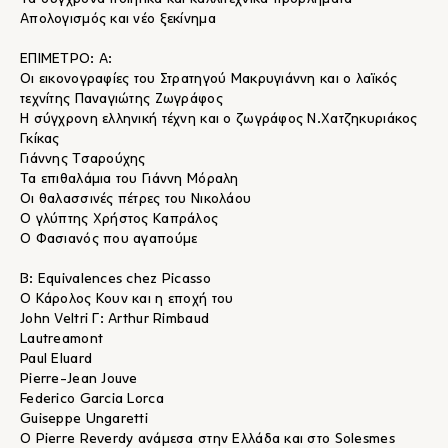
Απολογισμός και νέο ξεκίνημα
ΕΠΙΜΕΤΡΟ: Α:
Οι εικονογραφίες του Στρατηγού Μακρυγιάννη και ο λαϊκός
τεχνίτης Παναγιώτης Ζωγράφος
Η σύγχρονη ελληνική τέχνη και ο ζωγράφος Ν.Χατζηκυριάκος
Γκίκας
Γιάννης Τσαρούχης
Τα επιθαλάμια του Γιάννη Μόραλη
Οι θαλασσινές πέτρες του Νικολάου
Ο γλύπτης Χρήστος Καπράλος
Ο Φασιανός που αγαπούμε
Β: Equivalences chez Picasso
Ο Κάρολος Κουν και η εποχή του
John Veltri Γ: Arthur Rimbaud
Lautreamont
Paul Eluard
Pierre-Jean Jouve
Federico Garcia Lorca
Guiseppe Ungaretti
O Pierre Reverdy ανάμεσα στην Ελλάδα και στο Solesmes