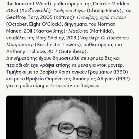
the Innocent Wood), μυθιστόρημα, της Deirdre Madden,
2003 (Χατζηνικολή)·
Άνθη του Λόγου
(Champ Fleury), του
Geoffroy Tory, 2005 (Κότινος)·
Οκτώβρης, οχτώ το πρωί
(October, Eight O’Clock), διηγήματα, του Norman
Manea, 2011 (Καστανιώτης)·
Ματίλντα
(Mathilda),
νουβέλα, της Mary Shelley, 2013 (Νεφέλη)·
Οι Πύργοι του
Μπάρτσεστερ
(Barchester Towers), μυθιστόρημα, του
Anthony Trollope, 2017 (Gutenberg).
Διηγήματά της έχουν δημοσιευθεί σε εφημερίδες και
περιοδικά· έχει γράψει επίσης κείμενα για ντοκιμαντέρ.
Τιμήθηκε με το Βραβείο Χριστιανικών Γραμμάτων (1990)
και με το Βραβείο Ουράνη της Ακαδημίας Αθηνών (1992)
για το μυθιστόρημα
Απειρωτάν και Τούρκων
.