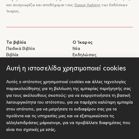
και αναγνωρίζω και αποδέχομαι τους
Όρους Χρήσης
των Εκδόσεων
Ίκαρος.
Τα βιβλία
Ο Ίκαρος
Παιδικά Βιβλία
Νέα
Βιβλία
Εκδηλώσεις
eBooks
Συγγραφείς
Αυτή η ιστοσελίδα χρησιμοποιεί cookies
Βοήθεια
Για Συγγραφείς
Αυτός ο ιστότοπος χρησιμοποιεί cookies και άλλες τεχνολογίες
Αποστολές & Επιστροφές
Υποβολή έργου προς έκδοση
παρακολούθησης για τη βελτίωση της εμπειρίας περιήγησής σας
Πληρωμές & Ασφάλεια
για τους ακόλουθους σκοπούς:
για να ενεργοποιήσετε τη βασική
Σχετικά με τα eBooks
λειτουργικότητα του ιστότοπου
,
για να παρέχετε καλύτερη εμπειρία
Επικοινωνία
στον ιστότοπο
,
για να μετρήσετε το ενδιαφέρον σας για τα
προϊόντα και τις υπηρεσίες μας και να εξατομικεύσετε τις
Socials
αλληλεπιδράσεις μάρκετινγκ
,
για να προβάλλετε διαφημίσεις που
είναι πιο σχετικές με εσάς
.