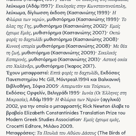
λεύκωμα (Αδάμ 1997)·
Εκκλησίες στην Κωνσταντινούπολη
,
λεύκωμα, δίγλωσση έκδοση (Καστανιώτης 1999)·
Η
Φλώρια των νερών
, μυθιστόρημα (Καστανιώτης 1999)·
Το
άλας της Γης
, μυθιστόρημα (Καστανιώτης 2002)·
Εμείς
έχουμε Εμάς
, μυθιστόρημα (Καστανιώτης 2007)·
Οκτώ
φορές το δαχτυλίδι
μυθιστόρημα (Καστανιώτης 2008)·
Κυνική ιστορία
μυθιστόρημα (Καστανιώτης 2008)·
Με θέα
τη ζωή
, μυθιστόρημα (Καστανιώτης 2009)·
Σικελικός
Εσπερινός
, μυθιστόρημα (Καστανιώτης 2013)·
Αστική οικία
στο Χαλάνδρι
, μυθιστόρημα (Ίκαρος 2017).
Έχουν μεταφραστεί:
Επτά φορές το δαχτυλίδι
, Εκδόσεις
Πανεπιστημίου Mc Gill, Μόντρεαλ 1994 και Βαλκανική
Βιβλιοθήκη, Σόφια 2005·
Απειρωτάν και Τούρκων
,
Εκδόσεις Ορφελίν, Βελιγράδι 1995·
Ιωνία (Οι Έλληνες στη
Μικρασία)
, Αδάμ 1999·
Η Φλώρια των Νερών
(αγγλικά)
2002, για την οποία ο μεταφραστής Rick Newton έλαβε το
βραβείο Elizabeth Constantinides Translation Prize του
Modern Greek Studies Association·
Εμείς έχουμε εμάς
,
Crocetti Editore, Μιλάνο 2009.
Μεταφράσεις:
Τα Πουλιά του Αθώου Δάσους
(The Birds of