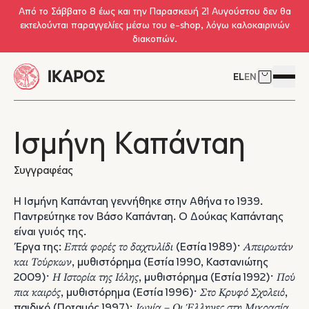
Skip to main content
Από το Σάββατο 8 έως και την Παρασκευή 21 Αυγούστου δεν θα
εκτελούνται παραγγελίες μέσω του e-shop, λόγω καλοκαιρινών
διακοπών.
EL
EN
Δείτε το 
Άνοιγμ
Ισμήνη Καπάνταη
Συγγραφέας
H Ισμήνη Καπάνταη γεννήθηκε στην Αθήνα το 1939.
Παντρεύτηκε τον Βάσο Καπάνταη. Ο Δούκας Καπάνταης
είναι γυιός της.
Έργα της:
Επτά φορές το δαχτυλίδι
(Εστία 1989)·
Απειρωτάν
και Τούρκων
, μυθιστόρημα (Εστία 1990, Καστανιώτης
2009)·
Η Ιστορία της Ιόλης
, μυθιστόρημα (Εστία 1992)·
Πού
πια καιρός
, μυθιστόρημα (Εστία 1996)·
Στο Κρυφό Σχολειό
,
παιδικό (Ποταμός 1997)·
Ιωνία – Οι Έλληνες στη Μικρασία
,