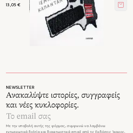
13,05 €
Στο κ
NEWSLETTER
Ανακαλύψτε ιστορίες, συγγραφείς
και νέες κυκλοφορίες.
Με την υποβολή αυτής της φόρμας, συμφωνώ να λαμβάνω
ενημερωτικά δελτία και διαφημιστικά email από τις Εκδόσεις Ίκαρος,