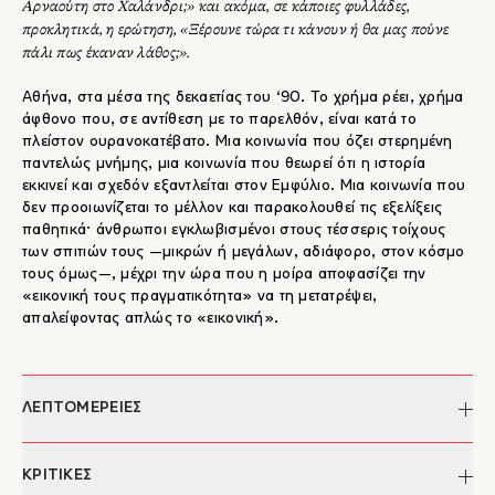
Αρναούτη στο Χαλάνδρι;» και ακόμα, σε κάποιες φυλλάδες,
προκλητικά, η ερώτηση, «Ξέρουνε τώρα τι κάνουν ή θα μας πούνε
πάλι πως έκαναν λάθος;».
Αθήνα, στα μέσα της δεκαετίας του ‘90. Το χρήμα ρέει, χρήμα
άφθονο που, σε αντίθεση με το παρελθόν, είναι κατά το
πλείστον ουρανοκατέβατο. Μια κοινωνία που όζει στερημένη
παντελώς μνήμης, μια κοινωνία που θεωρεί ότι η ιστορία
εκκινεί και σχεδόν εξαντλείται στον Εμφύλιο. Μια κοινωνία που
δεν προοιωνίζεται το μέλλον και παρακολουθεί τις εξελίξεις
παθητικά· άνθρωποι εγκλωβισμένοι στους τέσσερις τοίχους
των σπιτιών τους —μικρών ή μεγάλων, αδιάφορο, στον κόσμο
τους όμως—, μέχρι την ώρα που η μοίρα αποφασίζει την
«εικονική τους πραγματικότητα» να τη μετατρέψει,
απαλείφοντας απλώς το «εικονική».
ΛΕΠΤΟΜΕΡΕΙΕΣ
Συγγραφέας:
Ισμήνη Καπάνταη
ΚΡΙΤΙΚΕΣ