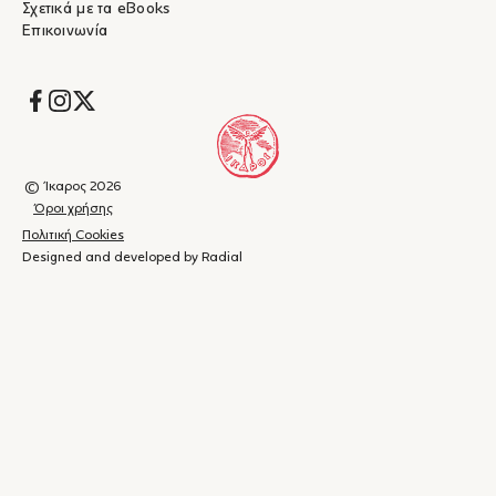
Σχετικά με τα eBooks
Επικοινωνία
Socials
© Ίκαρος 2026
Όροι χρήσης
Πολιτική Cookies
Designed and developed by Radial
Καλάθι
(
0
)
Κλείσιμο
αγορών
Το