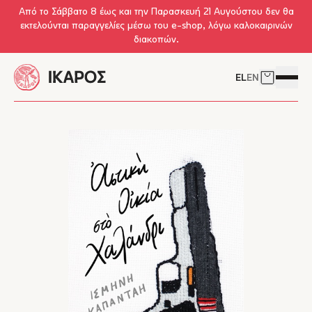
Skip to main content
Από το Σάββατο 8 έως και την Παρασκευή 21 Αυγούστου δεν θα
εκτελούνται παραγγελίες μέσω του e-shop, λόγω καλοκαιρινών
διακοπών.
EL
EN
Δείτε το 
Άνοιγμ