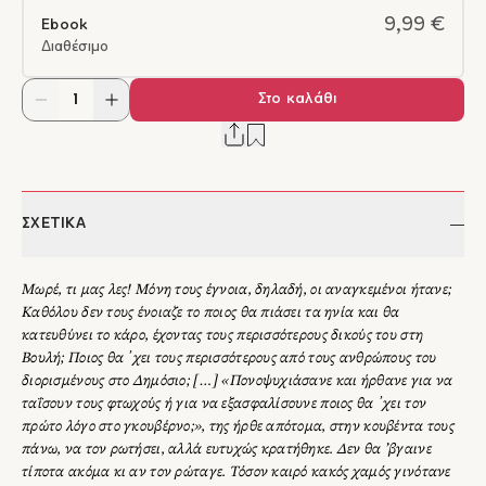
9,99 €
Ebook
Διαθέσιμο
Στο καλάθι
ΣΧΕΤΙΚΑ
Μωρέ, τι μας λες! Μόνη τους έγνοια, δηλαδή, οι αναγκεμένοι ήτανε;
Καθόλου δεν τους ένοιαζε το ποιος θα πιάσει τα ηνία και θα
κατευθύνει το κάρο, έχοντας τους περισσότερους δικούς του στη
Βουλή; Ποιος θα ᾽χει τους περισσότερους από τους ανθρώπους του
διορισμένους στο Δημόσιο; […] «Πονοψυχιάσανε και ήρθανε για να
ταΐσουν τους φτωχούς ή για να εξασφαλίσουνε ποιος θα ᾽χει τον
πρώτο λόγο στο γκουβέρνο;», της ήρθε απότομα, στην κουβέντα τους
πάνω, να τον ρωτήσει, αλλά ευτυχώς κρατήθηκε. Δεν θα ’βγαινε
τίποτα ακόμα κι αν τον ρώταγε. Τόσον καιρό κακός χαμός γινότανε