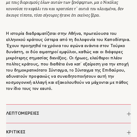
με τους διορισμούς όλων αυτών των ξενόφερτων, μα ο Νικόλας
κουνούσε το κεφάλι του και κρατούσε τ᾽ αυτιά του κλεισμένα, δεν
άκουγε τίποτα, τόσο σίγουρος ήτανε ότι εκείνος ξέρει.
Η ιστορία διαδραματίζεται στην Αθήνα, πρωτεύουσα του
ελληνικού κράτους ύστερα από τη δολοφονία του Καποδίστρια.
Έχουν προηγηθεί τα χρόνια του αγώνα ενάντια στον Τούρκο
δυνάστη, οι δύο αιματηροί εμφύλιοι, καθώς και οι διάφορες
μικρότερης σημασίας διενέξεις. Οι ήρωες, ελεύθεροι πλέον
πολίτες κράτους, που διαθέτει ένα κατ᾽ εξαίρεση για την εποχή
του δημοκρατικότατο Σύνταγμα, το Σύνταγμα της Επιδαύρου,
αδυνατούν προφανώς να συνειδητοποιήσουν αυτή την
κοσμογονική αλλαγή και εξακολουθούν να μάχονται με πάθος
τον ίδιο τους τον εαυτό.
ΛΕΠΤΟΜΕΡΕΙΕΣ
Συγγραφέας:
Ισμήνη Καπάνταη
ΚΡΙΤΙΚΕΣ