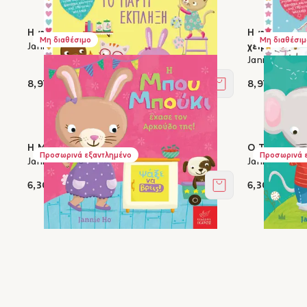
Η φίλη μας η Ρόζη και το πάρτι έκπληξη
Η φίλη μας η
Μη διαθέσιμο
Μη διαθέσιμ
Jannie Ho
χειμώνας
Jannie Ho
8,91 €
8,91 €
Στο καλάθι
Η Μπου Μπούκι έχασε τον Αρκούδο της!
Ο Τζου Τζού
Προσωρινά εξαντλημένο
Προσωρινά 
Jannie Ho
Jannie Ho
6,30 €
6,30 €
Στο καλάθι