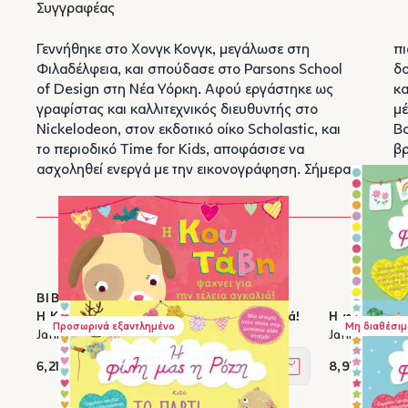
Συγγραφέας
Γεννήθηκε στο Χονγκ Κονγκ, μεγάλωσε στη
πια, ειδικεύεται στην παιδική εικονογράφηση, και
Φιλαδέλφεια, και σπούδασε στο Parsons School
δουλειά της μπορεί κανείς να δει σε παιδικά βιβλία
of Design στη Νέα Υόρκη. Αφού εργάστηκε ως
και περιοδικά, παιχνίδια, αντικείμενα, και ψηφιακά
γραφίστας και καλλιτεχνικός διευθυντής στο
μέσα. Ζει με τον σύζυγο και την κόρη της στη
Nickelodeon, στον εκδοτικό οίκο Scholastic, και
Βοστώνη. Περισσότερα για την Jannie Ho θα
το περιοδικό Time for Kids, αποφάσισε να
βρ
ασχοληθεί ενεργά με την εικονογράφηση. Σήμερα
ΒΙΒΛΙΑ ΣΤΟΝ ΙΚΑΡΟ
Η Κου Τάβη ψάχνει για την τέλεια αγκαλιά!
Η φίλη μας η
Προσωρινά εξαντλημένο
Μη διαθέσιμ
Jannie Ho
Jannie Ho
6,21 €
8,91 €
Στο καλάθι