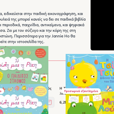
είτε στην
ιστοσελίδα
της.
 Ρόζη και ο παιδικός σταθμός
Η Τσίου Τσίου ψάχνει τον Λαγ
ο
Προσωρινά εξαντλημένο
Jannie Ho
6,21 €
Στο καλάθι