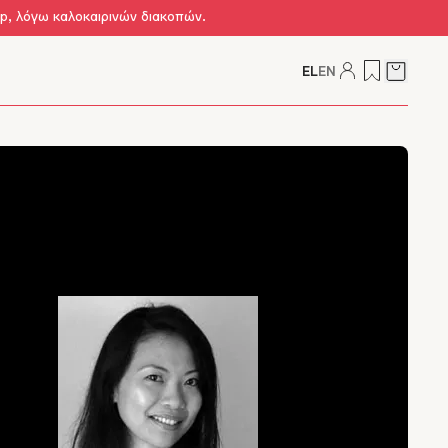
op, λόγω καλοκαιρινών διακοπών.
EL
EN
Δείτε τ