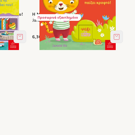
αντάκι του!
Η Μπέμπα Μπλομ παίζει κρυφτό!
Προσωρινά εξαντλημένο
Jannie Ho
6,30 €
Στο καλάθι
Στο καλά