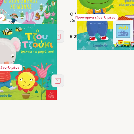
 Ρόζη και ο χιονισμένος
Ο Μπου Λούκος ψάχνει το ελεφ
ο
Προσωρινά εξαντλημένο
Jannie Ho
6,21 €
Στο καλάθι
κι ψάχνει τη μαμά του!
εξαντλημένο
Στο καλάθι