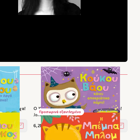
ό του Πάσχα!
Ο Κούκου Βάου κάνει αποκριάτικο πάρτι!
Προσωρινά εξαντλημένο
Jannie Ho
6,21 €
Στο καλάθι
Στο καλά