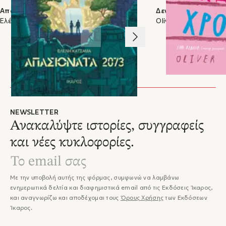
Απασιονάτα 2073
Δεν έχω χρόνο
Ελένη Κατσαμά
Oliver Jeffers
1
/
3
NEWSLETTER
Ανακαλύψτε ιστορίες, συγγραφείς
και νέες κυκλοφορίες.
Με την υποβολή αυτής της φόρμας, συμφωνώ να λαμβάνω
ενημερωτικά δελτία και διαφημιστικά email από τις Εκδόσεις Ίκαρος,
και αναγνωρίζω και αποδέχομαι τους
Όρους Χρήσης
των Εκδόσεων
Ίκαρος.