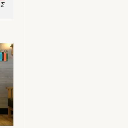
αναγνωστριών του στην Ελλάδα και το εξωτερικό.
Βιβλία του έχουν τιμηθεί δύο φορές με Κρατικό
Βραβείο, με βραβεία του ελληνικού τμήματος της
IBBY, του περιοδικού Διαβάζω, του Αναγνώστη
και του Public, καθώς και με το Διεθνές Βραβείο
Compostela και έχουν συμπεριληφθεί στις λίστες
των White Ravens της Διεθνούς Παιδικής
Βιβλιοθήκης του Μονάχου. Ιστορίες του έχουν
μεταφραστεί στα ισπανικά, πορτογαλικά,
γαλικιανά, βασκικά, καταλανικά, κινεζικά,
σουηδικά, δανικά, κορεατικά, αγγλικά, γαλλικά,
ιταλικά, βιετναμικά και ιαπωνικά, κι έχουν
μεταφερθεί στο θέατρο και το κουκλοθέατρο.
Περισσότερα για τον ίδιο και τα βιβλία του
μπορείτε να ανακαλύψετε στο:
www.antonispapatheodoulou.com