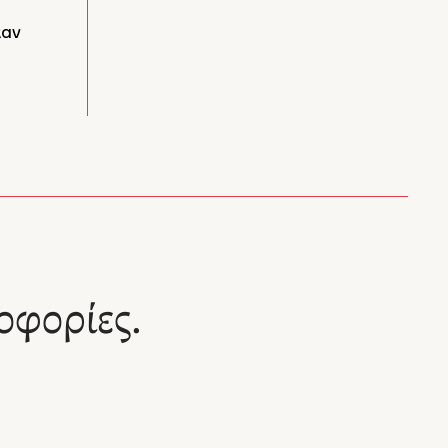
καν
οφορίες.