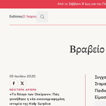
Skip to main content
Από το Σάββατο 8 έως και την Π
Search
Εκδόσεις
Ο Ίκαρος
Μενού
Βραβείο
03 Ιουλίου 2020
Συγχα
Σταμα
ΝΕΟΤΕΡΑ ΑΡΘΡΑ
Παιδι
«Το Άλογο των Ονείρων»: Πώς
Είμασ
γεννήθηκε η νέα εικονογραφημένη
ιστορία της Holly Surplice