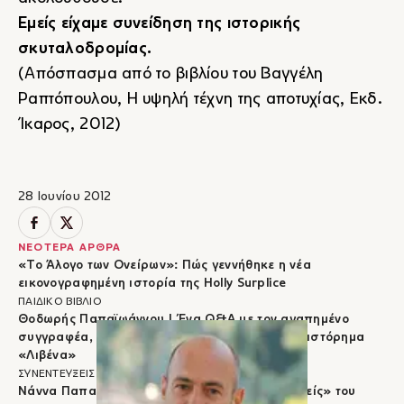
Εμείς είχαμε συνείδηση της ιστορικής
σκυταλοδρομίας.
(Απόσπασμα από το βιβλίου του Βαγγέλη
Ραπτόπουλου,
Η υψηλή τέχνη της αποτυχίας
, Εκδ.
Ίκαρος, 2012)
28 Ιουνίου 2012
ΝΕΟΤΕΡΑ ΑΡΘΡΑ
«Το Άλογο των Ονείρων»: Πώς γεννήθηκε η νέα
εικονογραφημένη ιστορία της Holly Surplice
ΠΑΙΔΙΚΟ ΒΙΒΛΙΟ
Θοδωρής Παπαϊωάννου | Ένα Q&A με τον αγαπημένο
συγγραφέα, με αφορμή το νέο του παιδικό μυθιστόρημα
«Λιβένα»
ΣΥΝΕΝΤΕΥΞΕΙΣ
Νάννα Παπανικολάου | Μεταφράζοντας το «Εμείς» του