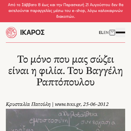
Skip to main content
Από το Σάββατο 8 έως και την Παρασκευή 21 Αυγούστου δεν θα
εκτελούνται παραγγελίες μέσω του e-shop, λόγω καλοκαιρινών
διακοπών.
EL
EN
Δείτε το 
Άνοιγμ
Το μόνο που μας σώζει
είναι η φιλία. Του Βαγγέλη
Ραπτόπουλου
Κρυσταλία Πατούλη | www.tvxs.gr, 25-06-2012