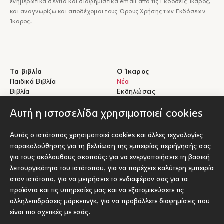
ενημερωτικά δελτία και διαφημιστικά email από τις Εκδόσεις Ίκαρος,
και αναγνωρίζω και αποδέχομαι τους
Όρους Χρήσης
των Εκδόσεων
Ίκαρος.
Τα βιβλία
Ο Ίκαρος
Παιδικά Βιβλία
Νέα
Βιβλία
Εκδηλώσεις
eBooks
Συγγραφείς
Αυτή η ιστοσελίδα χρησιμοποιεί cookies
Βοήθεια
Για Συγγραφείς
Αυτός ο ιστότοπος χρησιμοποιεί cookies και άλλες τεχνολογίες
Αποστολές & Επιστροφές
Υποβολή έργου προς έκδοση
παρακολούθησης για τη βελτίωση της εμπειρίας περιήγησής σας
Πληρωμές & Ασφάλεια
για τους ακόλουθους σκοπούς:
για να ενεργοποιήσετε τη βασική
Σχετικά με τα eBooks
λειτουργικότητα του ιστότοπου
,
για να παρέχετε καλύτερη εμπειρία
Επικοινωνία
στον ιστότοπο
,
για να μετρήσετε το ενδιαφέρον σας για τα
προϊόντα και τις υπηρεσίες μας και να εξατομικεύσετε τις
Socials
αλληλεπιδράσεις μάρκετινγκ
,
για να προβάλλετε διαφημίσεις που
είναι πιο σχετικές με εσάς
.