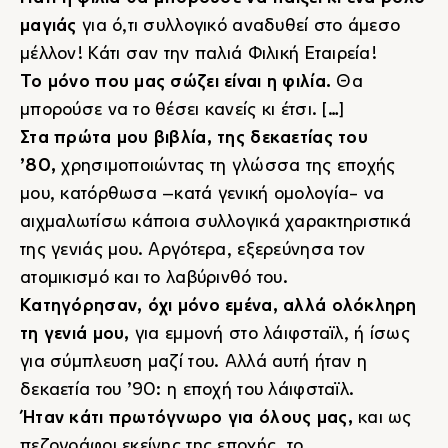
μαγιάς
για ό,τι συλλογικό αναδυθεί στο άμεσο
μέλλον! Κάτι σαν την παλιά Φιλική Εταιρεία!
Το μόνο που μας σώζει είναι η φιλία.
Θα
μπορούσε να το θέσει κανείς κι έτσι. […]
Στα πρώτα μου βιβλία, της δεκαετίας του
’80,
χρησιμοποιώντας τη γλώσσα της εποχής
μου, κατόρθωσα –κατά γενική ομολογία- να
αιχμαλωτίσω κάποια συλλογικά χαρακτηριστικά
της γενιάς μου. Αργότερα, εξερεύνησα τον
ατομικισμό και το λαβύρινθό του.
Κατηγόρησαν, όχι μόνο εμένα, αλλά ολόκληρη
τη γενιά μου,
για εμμονή στο λάιφσταϊλ, ή ίσως
για σύμπλευση μαζί του. Αλλά αυτή ήταν η
δεκαετία του ’90: η εποχή του λάιφσταϊλ.
Ήταν κάτι πρωτόγνωρο για όλους μας,
και ως
πεζογράφοι εκείνης της εποχής, το