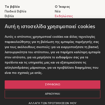
Τα βιβλία
Ο Ίκαρος
Παιδικά Βιβλία
Νέα
Βιβλία
Εκδηλώσεις
eBooks
Συγγραφείς
Αυτή η ιστοσελίδα χρησιμοποιεί cookies
Βοήθεια
Για Συγγραφείς
Αυτός ο ιστότοπος χρησιμοποιεί cookies και άλλες τεχνολογίες
Αποστολές & Επιστροφές
Υποβολή έργου προς έκδοση
παρακολούθησης για τη βελτίωση της εμπειρίας περιήγησής σας
Πληρωμές & Ασφάλεια
για τους ακόλουθους σκοπούς:
για να ενεργοποιήσετε τη βασική
Σχετικά με τα eBooks
λειτουργικότητα του ιστότοπου
,
για να παρέχετε καλύτερη εμπειρία
Επικοινωνία
στον ιστότοπο
,
για να μετρήσετε το ενδιαφέρον σας για τα
προϊόντα και τις υπηρεσίες μας και να εξατομικεύσετε τις
Socials
αλληλεπιδράσεις μάρκετινγκ
,
για να προβάλλετε διαφημίσεις που
είναι πιο σχετικές με εσάς
.
ΣΥΜΦΩΝΏ
© Ίκαρος 2026
Όροι χρήσης
ΑΡΝΟΎΜΑΙ
Πολιτική Cookies
Designed and developed by Radial
ΑΛΛΑΓΉ ΤΩΝ ΠΡΟΤΙΜΉΣΕΏΝ ΜΟΥ