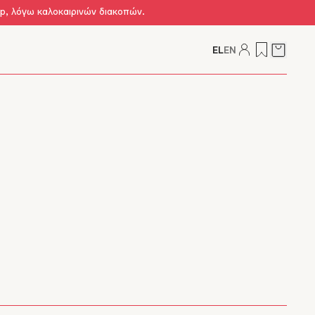
op, λόγω καλοκαιρινών διακοπών.
EL
EN
Δείτε τ