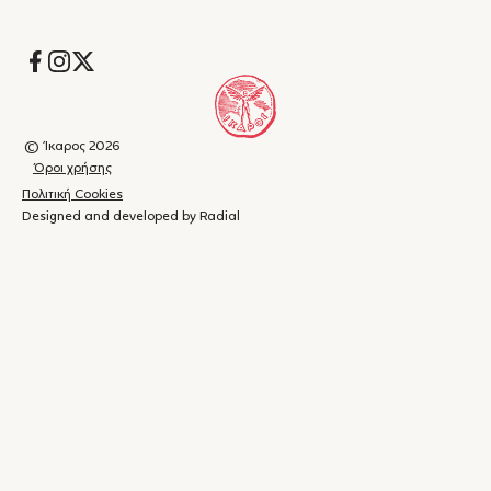
Socials
© Ίκαρος 2026
Όροι χρήσης
Πολιτική Cookies
Designed and developed by Radial
Καλάθι
(
0
)
Κλείσιμο
αγορών
Το
καλάθι